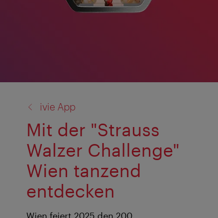
Zurück
ivie App
zu:
Mit der "Strauss
Walzer Challenge"
Wien tanzend
entdecken
Wien feiert 2025 den 200.