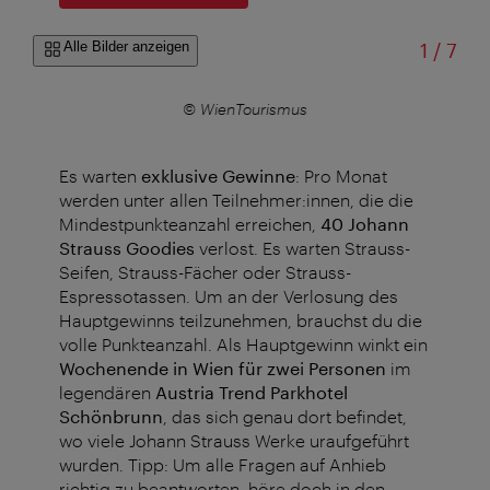
von
Alle Bilder anzeigen
1
/
7
© WienTourismus
Es warten
exklusive Gewinne
: Pro Monat
werden unter allen Teilnehmer:innen, die die
Mindestpunkteanzahl erreichen,
40 Johann
Strauss Goodies
verlost. Es warten Strauss-
Seifen, Strauss-Fächer oder Strauss-
Espressotassen. Um an der Verlosung des
Hauptgewinns teilzunehmen, brauchst du die
volle Punkteanzahl. Als Hauptgewinn winkt ein
Wochenende in Wien
für zwei Personen
im
legendären
Austria Trend Parkhotel
Schönbrunn
, das sich genau dort befindet,
wo viele Johann Strauss Werke uraufgeführt
wurden. Tipp: Um alle Fragen auf Anhieb
richtig zu beantworten, höre doch in den