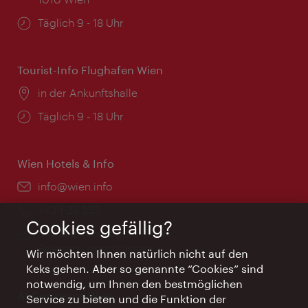
Öffnungszeiten:
Täglich 9 - 18 Uhr
Tourist-Info Flughafen Wien
Ort:
in der Ankunftshalle
Öffnungszeiten:
Täglich 9 - 18 Uhr
Wien Hotels & Info
Email:
info@wien.info
Telefon:
+43-1-24 555
Cookies gefällig?
Öffnungszeiten:
Montag - Freitag 9 – 17 Uhr
Feiertags geschlossen
Wir möchten Ihnen natürlich nicht auf den
Keks gehen. Aber so genannte “Cookies” sind
notwendig, um Ihnen den bestmöglichen
AI Concierge Wien
Service zu bieten und die Funktion der