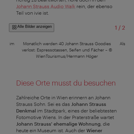
Johann Strauss Audio Walk
rein, der ebenso
Teil von ivie ist.
von
Alle Bilder anzeigen
1
/
2
 Zwei im
Monatlich werden 40 Johann Strauss Goodies
Als Hau
–
©
verlost: Espressotassen, Seifen und Fächer
–
©
Au
WienTourismus/Hermann Höger
Diese Orte musst du besuchen
Zahlreiche Orte in Wien erinnern an Johann
Strauss Sohn. Sei es das
Johann Strauss
Denkmal
im Stadtpark, eines der beliebtesten
Fotomotive Wiens. In der Praterstraße wartet
Johann Strauss' ehemalige Wohnung
, die
heute ein Museum ist. Auch der
Wiener