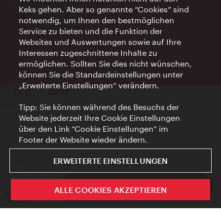
AI Concierge Wien
Keks gehen. Aber so genannte “Cookies” sind
notwendig, um Ihnen den bestmöglichen
Ort:
concierge.wien.info
Service zu bieten und die Funktion der
Öffnungszeiten:
Informationen rund um die Uhr
Websites und Auswertungen sowie auf Ihre
Interessen zugeschnittene Inhalte zu
ermöglichen. Sollten Sie dies nicht wünschen,
können Sie die Standardeinstellungen unter
„Erweiterte Einstellungen“ verändern.
Kontakt
Tipp: Sie können während des Besuchs der
Impressum
Website jederzeit Ihre Cookie Einstellungen
Datenschutz
über den Link “Cookie Einstellungen” im
Nutzungsbedingungen
Footer der Website wieder ändern.
Barrierefreiheit
Presse-Kontakt
ERWEITERTE EINSTELLUNGEN
Cookie Einstellungen
© Copyright WienTourismus
ivie - Die offizielle City Guide App
ALLE COOKIES AKZEPTIEREN
Schlie