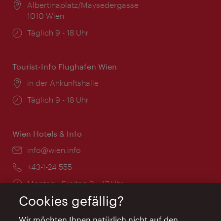
Ort:
Albertinaplatz/Maysedergasse
1010 Wien
Öffnungszeiten:
Täglich 9 - 18 Uhr
Tourist-Info Flughafen Wien
Ort:
in der Ankunftshalle
Öffnungszeiten:
Täglich 9 - 18 Uhr
Wien Hotels & Info
Email:
info@wien.info
Telefon:
+43-1-24 555
Öffnungszeiten:
Montag - Freitag 9 – 17 Uhr
Feiertags geschlossen
Cookies gefällig?
Wir möchten Ihnen natürlich nicht auf den