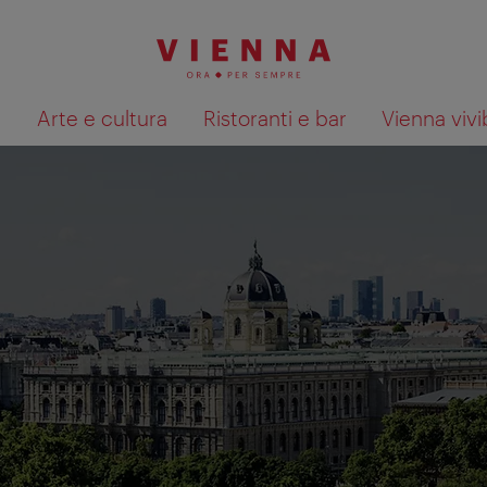
à
Arte e cultura
Ristoranti e bar
Vienna vivi
Mostra i risultati della ricerca su