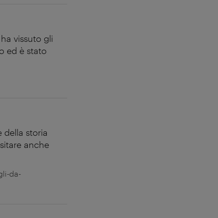
a vissuto gli
to ed è stato
 della storia
isitare anche
gli-da-