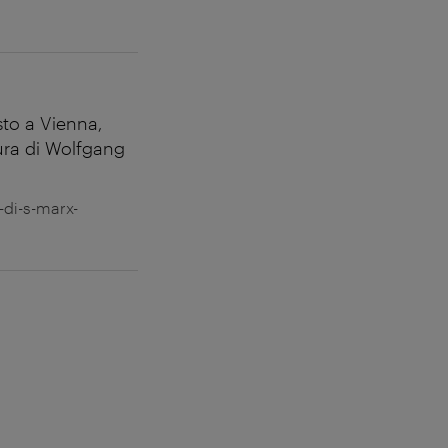
sto a Vienna,
ura di Wolfgang
o-di-s-marx-