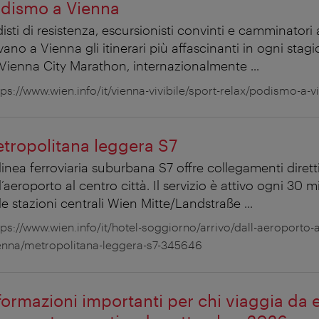
dismo a Vienna
isti di resistenza, escursionisti convinti e camminatori
vano a Vienna gli itinerari più affascinanti in ogni stag
Vienna City Marathon, internazionalmente ...
tps://www.wien.info/it/vienna-vivibile/sport-relax/podismo-a
tropolitana leggera S7
linea ferroviaria suburbana S7 offre collegamenti diret
l’aeroporto al centro città. Il servizio è attivo ogni 30 
le stazioni centrali Wien Mitte/Landstraße ...
tps://www.wien.info/it/hotel-soggiorno/arrivo/dall-aeroporto-a
enna/metropolitana-leggera-s7-345646
formazioni importanti per chi viaggia da 