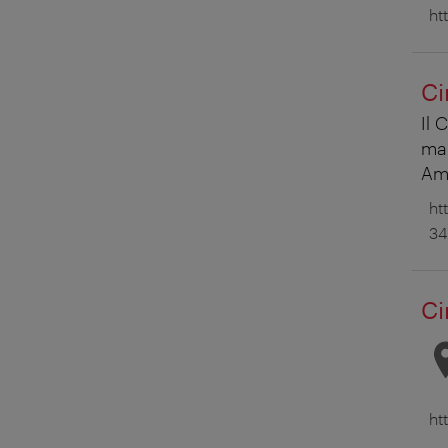
ht
Ci
Il 
ma 
Am
ht
34
Ci
ht