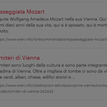
sseggiata Mozart
uite Wolfgang Amadeus Mozart nella sua Vienna. Qui h
imi dieci anni della sua vita, qui si è sposato, qui è mor
olto.
tps://www.wien.info/it/recommendations/passeggiata-mozart
miteri di Vienna
imiteri sono luoghi della cultura e sono parte integrante
tadina di Vienna. Oltre a migliaia di tombe ci sono da v
e verdi, alberi, chiese, edifici storici e ...
tps://www.wien.info/it/attrazioni-attivita/scoprire-vienna/consi
sider/cimiteri-di-vienna-342442