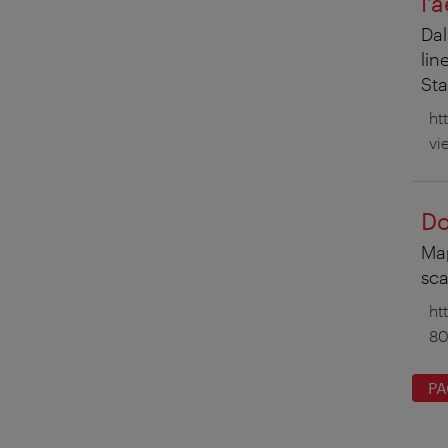
l’
Dal
lin
Sta
ht
vi
Do
Map
sca
ht
80
PA