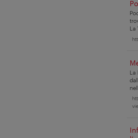
Po
Pod
tro
La 
ht
Me
La 
dal
nel
ht
vi
In