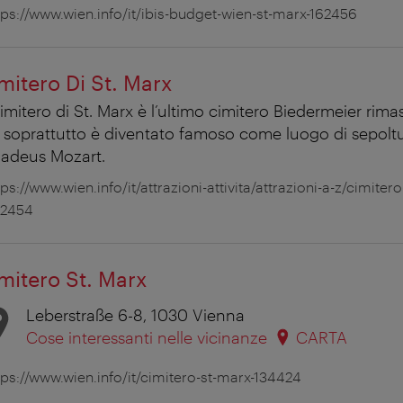
tps://www.wien.info/it/ibis-budget-wien-st-marx-162456
mitero Di St. Marx
Cimitero di St. Marx è l’ultimo cimitero Biedermeier rima
soprattutto è diventato famoso come luogo di sepolt
adeus Mozart.
tps://www.wien.info/it/attrazioni-attivita/attrazioni-a-z/cimiter
2454
mitero St. Marx
Leberstraße 6-8, 1030 Vienna
Cose interessanti nelle vicinanze
CARTA
tps://www.wien.info/it/cimitero-st-marx-134424