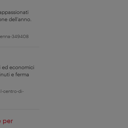
 appassionati
ione dell’anno.
-vienna-349408
ti ed economici
minuti e ferma
l-centro-di-
e per