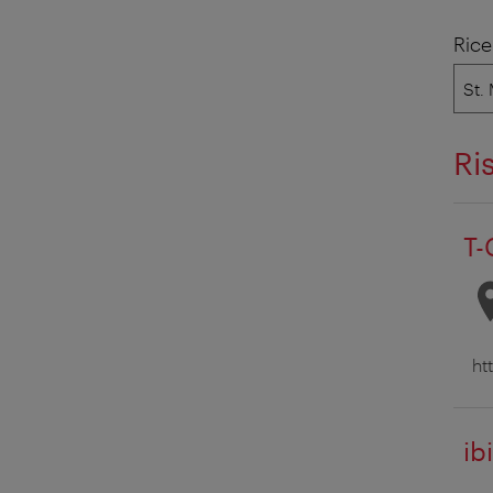
Rice
Ri
T-
ht
ib