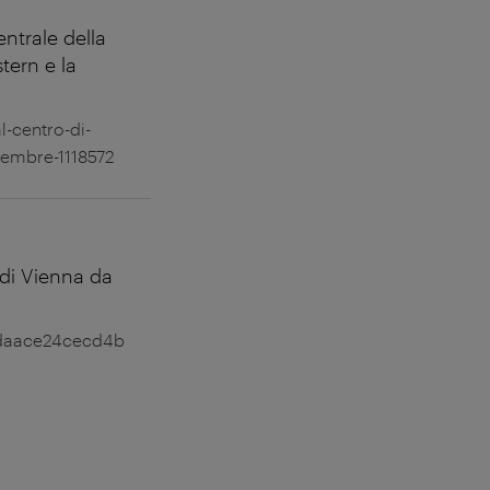
entrale della
tern e la
l-centro-di-
tembre-1118572
 di Vienna da
0daace24cecd4b