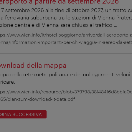
aeroporto a partire da settembre 2026
 7 settembre 2026 alla fine di ottobre 2027, un tratto c
ea ferroviaria suburbana tra le stazioni di Vienna Praters
zione centrale di Vienna sarà chiuso al traffico ...
tps://www.wien.info/it/hotel-soggiorno/arrivo/dall-aeroporto-a
enna/informazioni-importanti-per-chi-viaggia-in-aereo-da-set
wnload della mappa
pa della rete metropolitana e dei collegamenti veloci
ricare.
tps://www.wien.info/resource/blob/379798/38f484f6d8bbfa
65/plan-zum-download-it-data.pdf
GINA SUCCESSIVA