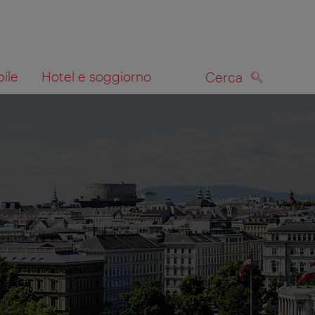
bile
Hotel e soggiorno
Cerca
CERCA
lla mappa