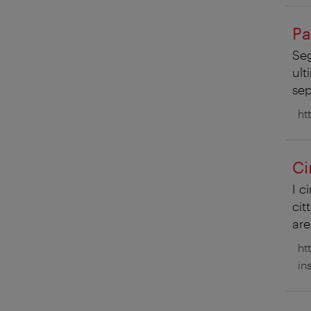
Pa
Seg
ult
sep
ht
Ci
I c
cit
are
ht
in