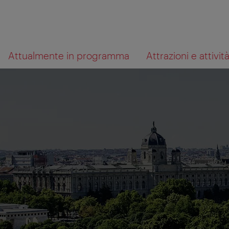
Alla
Al
Cosa
Attualmente in programma
Attrazioni e attivit
navigazione
contenuto
cerchi?