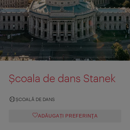
Şcoala de dans Stanek
ŞCOALĂ DE DANS
ADĂUGAȚI PREFERINŢA