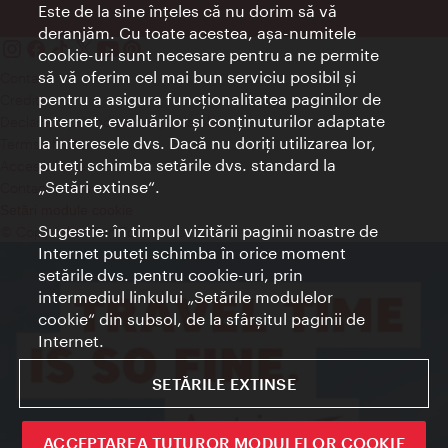
Este de la sine înţeles că nu dorim să vă
deranjăm. Cu toate acestea, aşa-numitele
cookie-uri sunt necesare pentru a ne permite
să vă oferim cel mai bun serviciu posibil şi
Contact
pentru a asigura funcţionalitatea paginilor de
Credits
Internet, evaluărilor şi conţinuturilor adaptate
Declaraţie privind protecţia datelor
la interesele dvs. Dacă nu doriţi utilizarea lor,
Terms of Use
puteţi schimba setările dvs. standard la
Accesibilitate
„Setări extinse“.
Contact presa
Setări module cookie
Sugestie: în timpul vizitării paginii noastre de
© Copyright Wien Tourismus
Internet puteţi schimba în orice moment
setările dvs. pentru cookie-uri, prin
intermediul linkului „Setările modulelor
cookie“ din subsol, de la sfârşitul paginii de
Internet.
SETĂRILE EXTINSE
ACCEPTAREA TUTUROR MODULELOR COOKIE