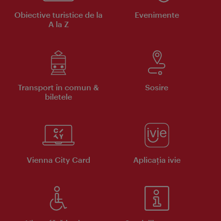
Obiective turistice de la
Evenimente
A la Z
Transport în comun &
Sosire
biletele
Vienna City Card
Aplicaţia ivie