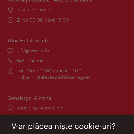
Locul:
în sala de sosire
Program:
Zilnic 09:00 până 18:00
Wien Hotels & Info
E-
info@wien.info
mail:
Telefon:
+43-1-24 555
Program:
Luni-Vineri 9:00 până la 17:00
Închis în zilele de sărbători legale
Concierge IA Viena
concierge.vienna.info
Informații non-stop
V-ar plăcea nişte cookie-uri?