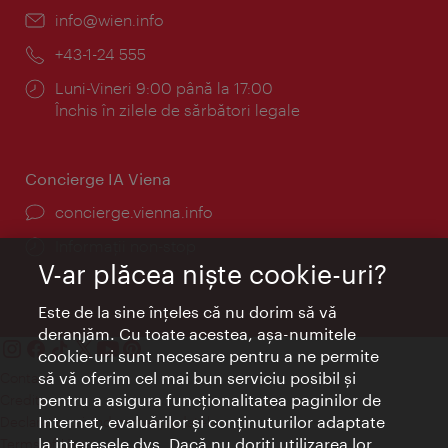
E-
info@wien.info
mail:
Telefon:
+43-1-24 555
Program:
Luni-Vineri 9:00 până la 17:00
Închis în zilele de sărbători legale
Concierge IA Viena
concierge.vienna.info
Informații non-stop
V-ar plăcea nişte cookie-uri?
Este de la sine înţeles că nu dorim să vă
deranjăm. Cu toate acestea, aşa-numitele
cookie-uri sunt necesare pentru a ne permite
să vă oferim cel mai bun serviciu posibil şi
Contact
pentru a asigura funcţionalitatea paginilor de
Credits
Internet, evaluărilor şi conţinuturilor adaptate
Declaraţie privind protecţia datelor
la interesele dvs. Dacă nu doriţi utilizarea lor,
Terms of Use