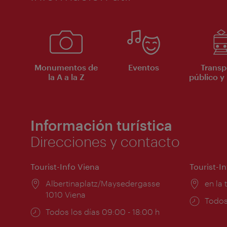
Monumentos de
Eventos
Transp
la A a la Z
público y 
Información turística
Direcciones y contacto
Tourist-Info Viena
Tourist-I
Lugar:
Albertinaplatz/Maysedergasse
Lugar
en la 
1010 Viena
Horar
Todos
Horarios
Todos los días 09:00 - 18:00 h
de
de
apert