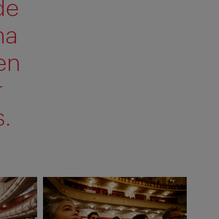
de
na
en
r
s.