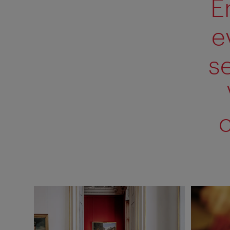
E
e
s
c