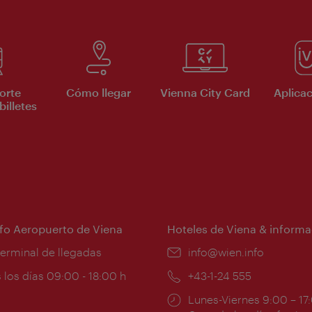
orte
Cómo llegar
Vienna City Card
Aplicac
billetes
nfo Aeropuerto de Viena
Hoteles de Viena & informa
:
terminal de llegadas
e-
info@wien.info
mail:
ios
 los días 09:00 - 18:00 h
Teléfono:
+43-1-24 555
Horarios
Lunes-Viernes 9:00 – 17
ura: