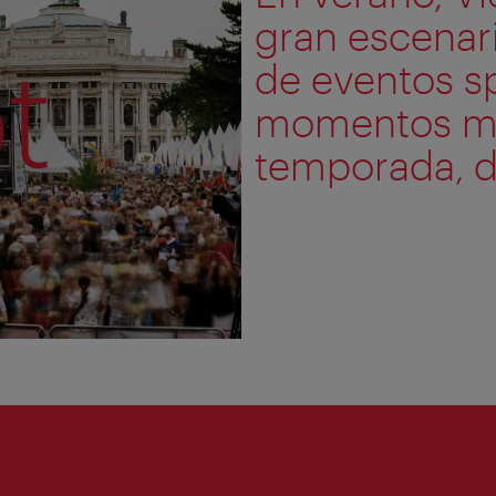
gran escenario
de eventos sp
momentos má
temporada, de