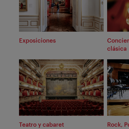
Exposiciones
Concier
clásica
Teatro y cabaret
Rock, P