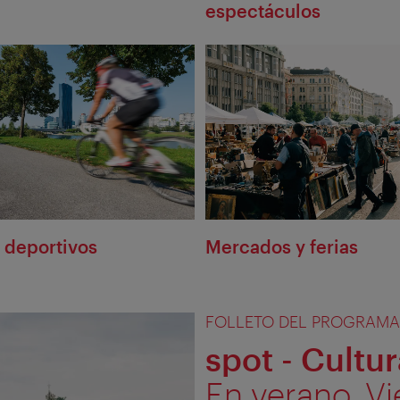
espectáculos
 deportivos
Mercados y ferias
FOLLETO DEL PROGRAMA
spot - Cultu
En verano, Vi