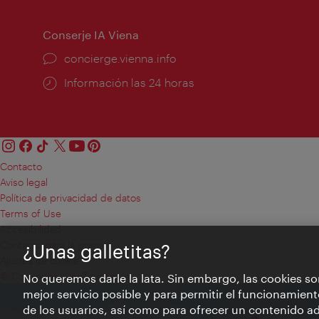
apertura:
Conserje IA Viena
concierge.vienna.info
Información las 24 horas
Contacto
Aviso legal
Política de privacidad de datos
Terms of Use
Accesibilidad
Contacto para la prensa
¿Unas galletitas?
Ajustes de cookie
© Copyright WienTourismus
No queremos darle la lata. Sin embargo, las cookies so
mejor servicio posible y para permitir el funcionamient
de los usuarios, así como para ofrecer un contenido ad