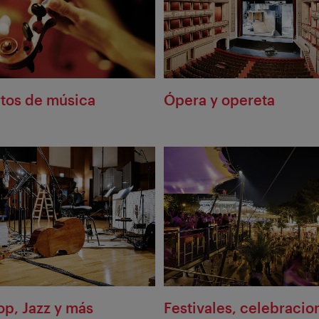
tos de música
Ópera y opereta
op, Jazz y más
Festivales, celebracio