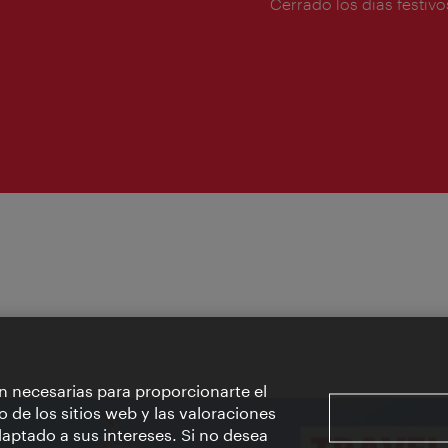
de
Cerrado los días festivo
apertura:
n necesarias para proporcionarte el
o de los sitios web y las valoraciones
aptado a sus intereses. Si no desea