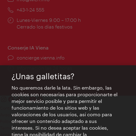
mail:
Teléfono:
+43-1-24 555
Horarios
Lunes-Viernes 9:00 – 17:00 h
de
Cerrado los días festivos
apertura:
Conserje IA Viena
concierge.vienna.info
Información las 24 horas
¿Unas galletitas?
No queremos darle la lata. Sin embargo, las
cookies son necesarias para proporcionarte el
mejor servicio posible y para permitir el
funcionamiento de los sitios web y las
Contacto
valoraciones de los usuarios, así como para
Aviso legal
ofrecer un contenido adaptado a sus
Política de privacidad de datos
intereses. Si no desea aceptar las cookies,
Terms of Use
tiene la posibilidad de cambiar la
Accesibilidad