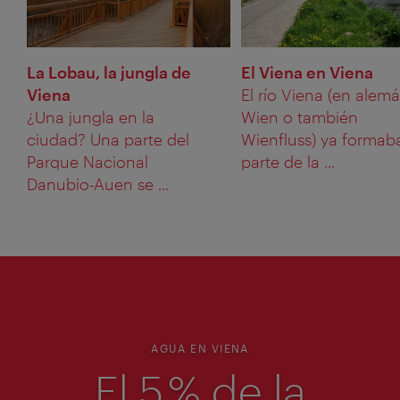
La Lobau, la jungla de
El Viena en Viena
Viena
El río Viena (en alem
¿Una jungla en la
Wien o también
ciudad? Una parte del
Wienfluss) ya formab
Parque Nacional
parte de la ...
Danubio-Auen se ...
AGUA EN VIENA
El 5 % de la