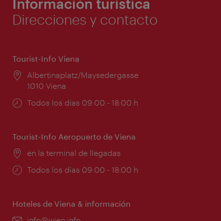
Información turística
Direcciones y contacto
Tourist-Info Viena
Lugar:
Albertinaplatz/Maysedergasse
1010 Viena
Horarios
Todos los días 09:00 - 18:00 h
de
apertura:
Tourist-Info Aeropuerto de Viena
Lugar:
en la terminal de llegadas
Horarios
Todos los días 09:00 - 18:00 h
de
apertura:
Hoteles de Viena & información
e-
info@wien.info