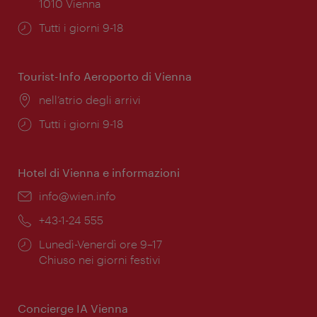
1010 Vienna
Orari
Tutti i giorni 9-18
di
apertura:
Tourist-Info Aeroporto di Vienna
Posizione:
nell’atrio degli arrivi
Orari
Tutti i giorni 9-18
di
apertura:
Hotel di Vienna e informazioni
Email:
info@wien.info
Telefono:
+43-1-24 555
Orari
Lunedì-Venerdì ore 9–17
di
Chiuso nei giorni festivi
apertura:
Concierge IA Vienna