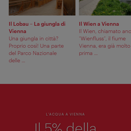
Il Lobau – La giungla di
Il Wien a Vienna
Vienna
Il Wien, chiamato an
Una giungla in città?
“Wienfluss”, il fiume
Proprio così! Una parte
Vienna, era già molto
del Parco Nazionale
prima ...
delle ...
L'ACQUA A VIENNA
Il 5% della