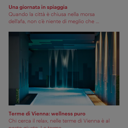
Una giornata in spiaggia
Quando la città è chiusa nella morsa
dell'afa, non c’è niente di meglio che ...
Terme di Vienna: wellness puro
Chi cerca il relax, nelle terme di Vienna è al
posto giusto. Le terme ...