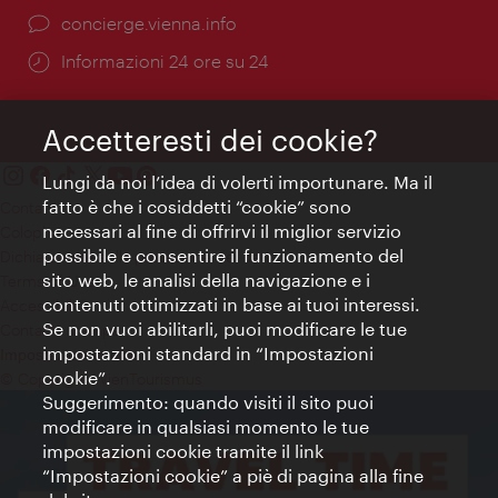
Ort:
concierge.vienna.info
Öffnungszeiten:
Informazioni 24 ore su 24
Accetteresti dei cookie?
Lungi da noi l’idea di volerti importunare. Ma il
fatto è che i cosiddetti “cookie” sono
Contatti
necessari al fine di offrirvi il miglior servizio
Colophon
possibile e consentire il funzionamento del
Dichiarazione sulla protezione dei dati
sito web, le analisi della navigazione e i
Terms of Use
contenuti ottimizzati in base ai tuoi interessi.
Accessibilità
Se non vuoi abilitarli, puoi modificare le tue
Contatto stampa
impostazioni standard in “Impostazioni
Impostazioni cookie
cookie”.
© Copyright WienTourismus
Suggerimento: quando visiti il sito puoi
modificare in qualsiasi momento le tue
impostazioni cookie tramite il link
“Impostazioni cookie” a piè di pagina alla fine