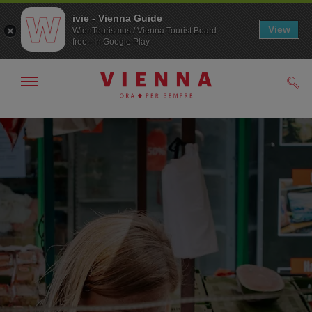
ivie - Vienna Guide
View
WienTourismus / Vienna Tourist Board
free - In Google Play
Mostra/nascondi
Cerc
navigazione
Alla
Al
navigazione
contenuto