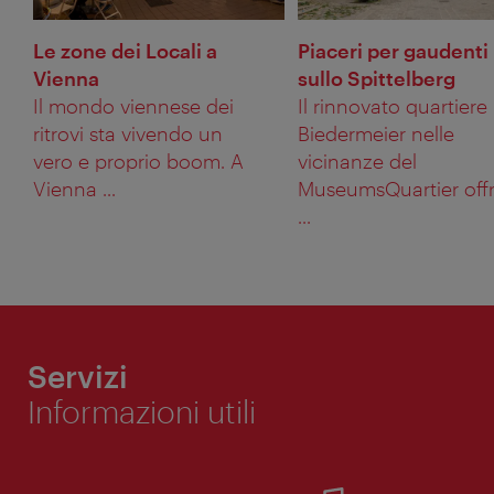
Le zone dei Locali a
Piaceri per gaudenti
Vienna
sullo Spittelberg
Il mondo viennese dei
Il rinnovato quartiere
ritrovi sta vivendo un
Biedermeier nelle
vero e proprio boom. A
vicinanze del
Vienna ...
MuseumsQuartier off
...
Servizi
Informazioni utili