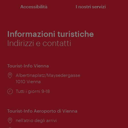
Accessibilità
I nostri servizi
Informazioni turistiche
Indirizzi e contatti
Tourist-Info Vienna
Posizione:
Albertinaplatz/Maysedergasse
1010 Vienna
Orari
Tutti i giorni 9-18
di
apertura:
Tourist-Info Aeroporto di Vienna
Posizione:
nell’atrio degli arrivi