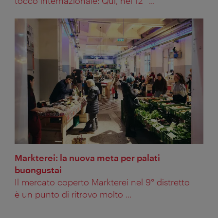
tocco internazionale: Qui, nel 12° ...
Markterei: la nuova meta per palati
buongustai
Il mercato coperto Markterei nel 9° distretto
è un punto di ritrovo molto ...