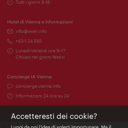
Orari
Tutti i giorni 9-18
di
apertura:
Hotel di Vienna e informazioni
Email:
info@wien.info
Telefono:
+43-1-24 555
Orari
Lunedì-Venerdì ore 9–17
di
Chiuso nei giorni festivi
apertura:
Concierge IA Vienna
Ort:
concierge.vienna.info
Öffnungszeiten:
Informazioni 24 ore su 24
Accetteresti dei cookie?
Lungi da noi l’idea di volerti importunare. Ma il