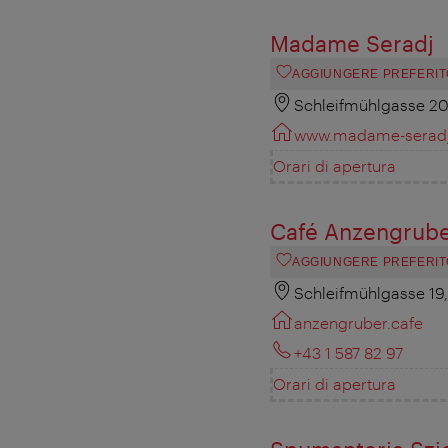
Madame Seradj
AGGIUNGERE PREFERIT
Schleifmühlgasse 20
www.madame-serad
Orari di apertura
Café Anzengrub
AGGIUNGERE PREFERIT
Schleifmühlgasse 19
anzengruber.cafe
+43 1 587 82 97
Orari di apertura