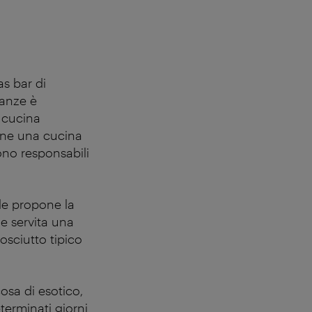
as bar di
nanze è
a cucina
ne una cucina
sono responsabili
ale propone la
ne servita una
rosciutto tipico
osa di esotico,
eterminati giorni