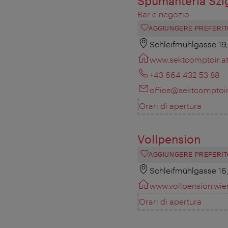
Spumanteria Szi
Bar e negozio
AGGIUNGERE PREFERIT
Schleifmühlgasse 19
www.sektcomptoir.a
+43 664 432 53 88
office@sektcomptoir
Orari di apertura
Vollpension
AGGIUNGERE PREFERIT
Schleifmühlgasse 16
www.vollpension.wie
Orari di apertura