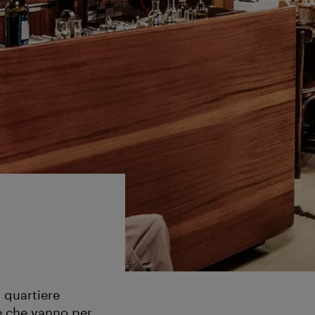
l quartiere
fè che vanno per