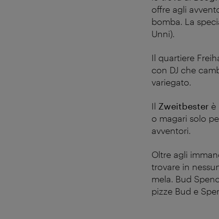
offre agli avven
bomba. La speci
Unni).
Il quartiere Frei
con DJ che cambi
variegato.
Il
Zweitbester
è
o magari solo pe
avventori.
Oltre agli immanca
trovare in nessu
mela. Bud Spence
pizze Bud e Spe