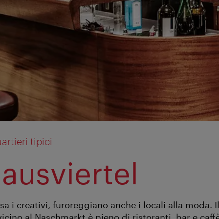
rtieri tipici
hausviertel
a i creativi, furoreggiano anche i locali alla moda. I
vicino al Naschmarkt è pieno di ristoranti, bar e caf