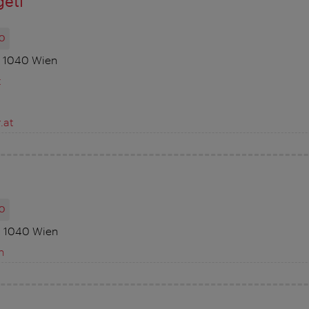
geti
O
, 1040 Wien
t
.at
O
, 1040 Wien
n