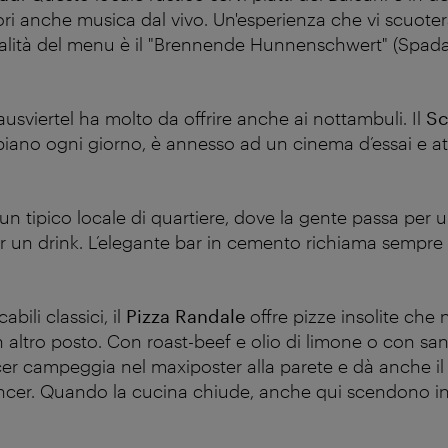
tori anche musica dal vivo. Un'esperienza che vi scuot
alità del menu è il "Brennende Hunnenschwert" (Spada
hausviertel ha molto da offrire anche ai nottambuli. Il
Sc
ano ogni giorno, è annesso ad un cinema d’essai e at
 un tipico locale di quartiere, dove la gente passa per 
r un drink. L’elegante bar in cemento richiama sempre 
bili classici, il
Pizza Randale
offre pizze insolite che
n altro posto. Con roast-beef e olio di limone o con sa
r campeggia nel maxiposter alla parete e dà anche il
ncer. Quando la cucina chiude, anche qui scendono in