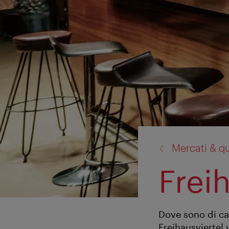
torna
Mercati & qua
a:
Frei
Dove sono di cas
Freihausviertel 