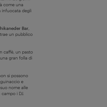
erà come una
 infuocata degli
hikaneder Bar
,
trae un pubblico
un caffè, un pasto
una gran folla di
 non si possono
nguinaccio e
 suo nome alle
 campo i DJ.