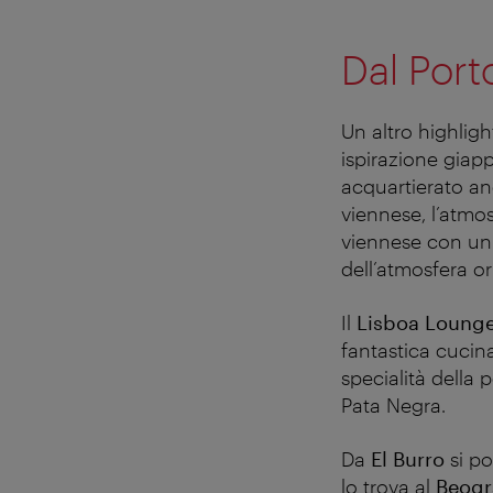
Dal Port
Un altro highligh
ispirazione giap
acquartierato anc
viennese, l’atmos
viennese con un t
dell’atmosfera or
Il
Lisboa Loung
fantastica cucina
specialità della 
Pata Negra.
Da
El Burro
si po
lo trova al
Beog