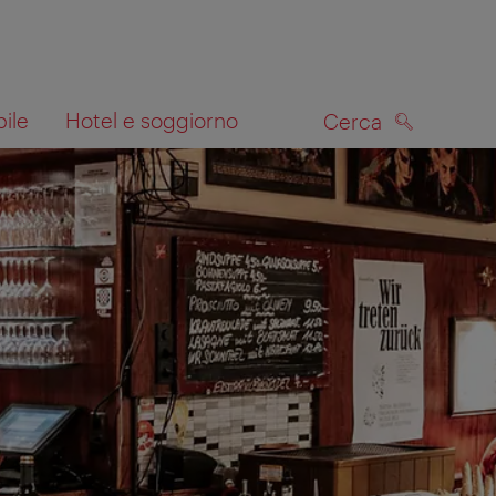
bile
Hotel e soggiorno
Cerca
CERCA
lla mappa