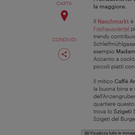
CARTA
la maggiore.
Il
Naschmarkt
è
Freihausviertel
pi
trendy contribui
CONDIVIDI
Schleifmühlgasse
Condividi
esempio
Madame
pagina
Accanto a cockta
piccoli piatti co
Il mitico
Caffè A
la buona birra e
dell’Anzengruber s
quartiere questo
trova lo
Szigeti
Szigeti del Burg
Visualizza tutte le immagi