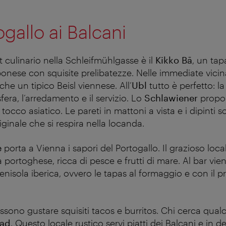
ogallo ai Balcani
t culinario nella Schleifmühlgasse è il
Kikko Bā
, un tap
ponese con squisite prelibatezze. Nelle immediate vici
he un tipico Beisl viennese. All’
Ubl
tutto è perfetto: l
fera, l’arredamento e il servizio. Lo
Schlawiener
propo
occo asiatico. Le pareti in mattoni a vista e i dipinti 
iginale che si respira nella locanda.
e
porta a Vienna i sapori del Portogallo. Il grazioso loc
 portoghese, ricca di pesce e frutti di mare. Al bar vie
penisola iberica, ovvero le tapas al formaggio e con il p
ssono gustare squisiti tacos e burritos. Chi cerca qualc
rad
. Questo locale rustico servi piatti dei Balcani e in d