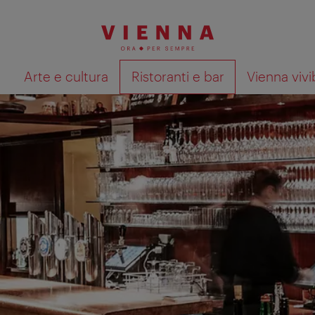
à
Arte e cultura
Ristoranti e bar
Vienna vivi
Mostra i risultati della ricerca su