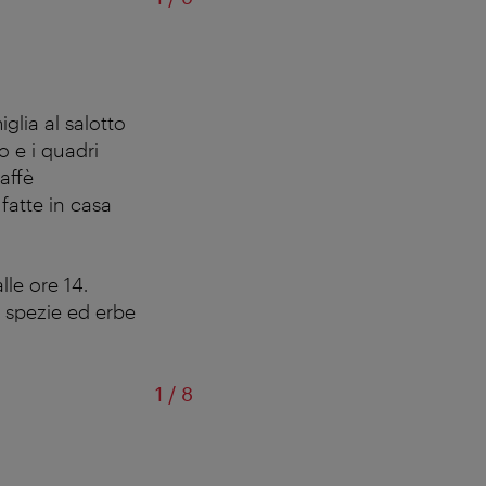
glia al salotto
o e i quadri
affè
fatte in casa
le ore 14.
, spezie ed erbe
di
1
/
8