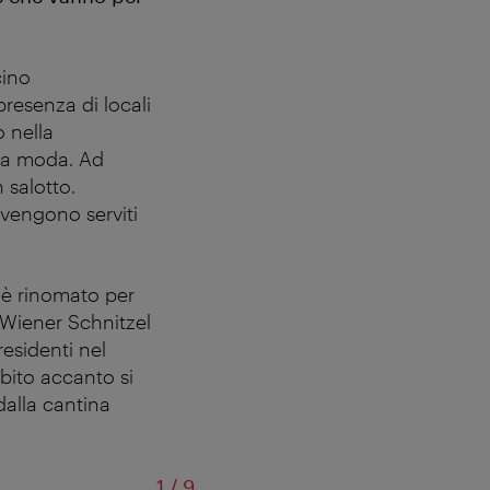
cino
resenza di locali
 nella
lla moda.
Ad
 salotto.
 vengono serviti
 è rinomato per
 Wiener Schnitzel
residenti nel
bito accanto si
dalla cantina
di
1
/
9