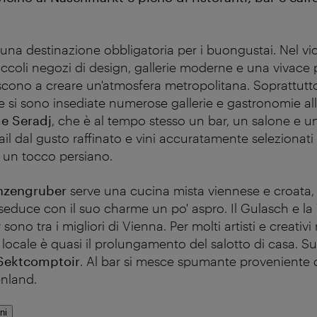
 una destinazione obbligatoria per i buongustai. Nel vi
ccoli negozi di design, gallerie moderne e una vivace p
scono a creare un'atmosfera metropolitana. Soprattutto
 si sono insediate numerose gallerie e gastronomie a
 Seradj
, che è al tempo stesso un bar, un salone e un
il dal gusto raffinato e vini accuratamente selezionati
n un tocco persiano.
nzengruber
serve una cucina mista viennese e croata,
 seduce con il suo charme un po' aspro. Il Gulasch e la
ono tra i migliori di Vienna. Per molti artisti e creativi 
 locale è quasi il prolungamento del salotto di casa. Su
 Sektcomptoir
. Al bar si mesce spumante proveniente 
enland.
ni