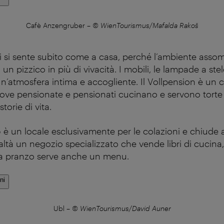
Cafè Anzengruber
–
© WienTourismus/Mafalda Rakoš
i si sente subito come a casa, perché l’ambiente assomi
un pizzico in più di vivacità. I mobili, le lampade a stel
n’atmosfera intima e accogliente. Il Vollpension è un c
ove pensionate e pensionati cucinano e servono torte 
storie di vita.
b
è un locale esclusivamente per le colazioni e chiude al
altà un negozio specializzato che vende libri di cucina
a pranzo serve anche un menu.
ni
Ubl
–
© WienTourismus/David Auner