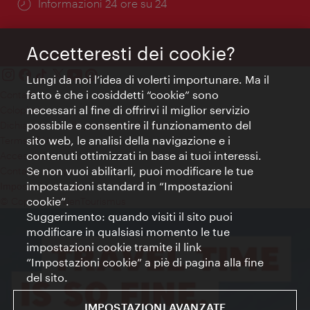
Öffnungszeiten:
Informazioni 24 ore su 24
Accetteresti dei cookie?
Lungi da noi l’idea di volerti importunare. Ma il
fatto è che i cosiddetti “cookie” sono
Contatti
necessari al fine di offrirvi il miglior servizio
Colophon
possibile e consentire il funzionamento del
Dichiarazione sulla protezione dei dati
sito web, le analisi della navigazione e i
Terms of Use
contenuti ottimizzati in base ai tuoi interessi.
Accessibilità
Se non vuoi abilitarli, puoi modificare le tue
Contatto stampa
impostazioni standard in “Impostazioni
Impostazioni cookie
cookie”.
© Copyright WienTourismus
Suggerimento: quando visiti il sito puoi
modificare in qualsiasi momento le tue
impostazioni cookie tramite il link
“Impostazioni cookie” a piè di pagina alla fine
del sito.
IMPOSTAZIONI AVANZATE