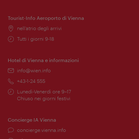
di
apertura:
Tourist-Info Aeroporto di Vienna
Posizione:
nell’atrio degli arrivi
Orari
Tutti i giorni 9-18
di
apertura:
Hotel di Vienna e informazioni
Email:
info@wien.info
Telefono:
+43-1-24 555
Orari
Lunedì-Venerdì ore 9–17
di
Chiuso nei giorni festivi
apertura:
Concierge IA Vienna
Ort:
concierge.vienna.info