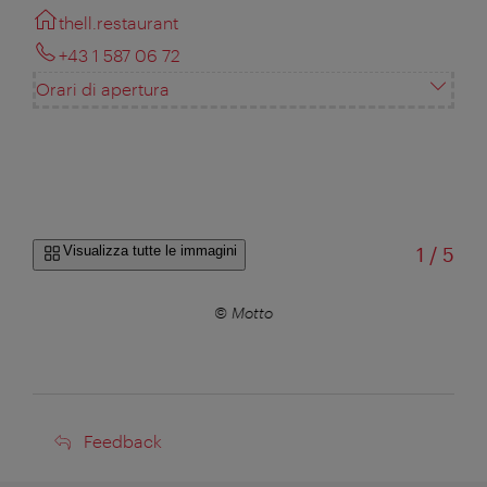
thell.restaurant
+43 1 587 06 72
Orari di apertura
di
Visualizza tutte le immagini
1
/
5
© Motto
Feedback
Feedback