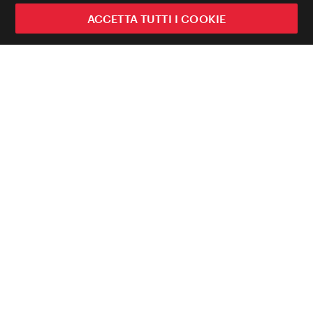
ACCETTA TUTTI I COOKIE
Guida turistica ufficiale della città di
Vienna.