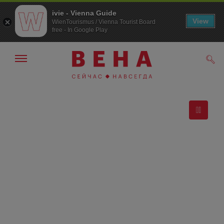
ivie - Vienna Guide
View
WienTourismus / Vienna Tourist Board
free - In Google Play
Показать/
Поис
скрыть
панель
навигации
К
К
навигации
содержанию