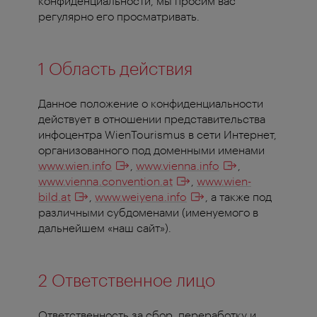
конфиденциальности, мы просим вас
регулярно его просматривать.
1 Область действия
Данное положение о конфиденциальности
действует в отношении представительства
инфоцентра WienTourismus в сети Интернет,
организованного под доменными именами
www.wien.info
,
www.vienna.info
,
www.vienna.convention.at
,
www.wien-
bild.at
,
www.weiyena.info
, а также под
различными субдоменами (именуемого в
дальнейшем «наш сайт»).
2 Ответственное лицо
Ответственность за сбор, переработку и