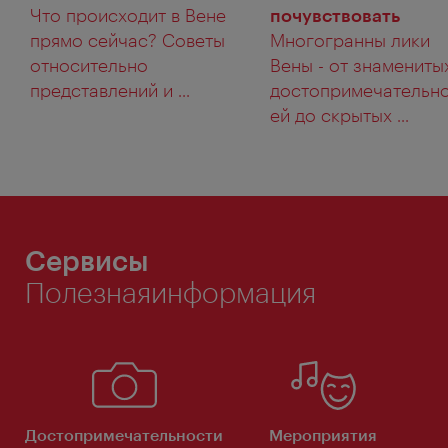
Что происходит в Вене
почувствовать
прямо сейчас? Советы
Многогранны лики
относительно
Вены - от знамениты
представлений и ...
достопримечательн
ей до скрытых ...
Сервисы
Полезнаяинформация
Достопримечательности
Мероприятия