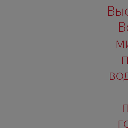
Вы
В
м
п
во
г