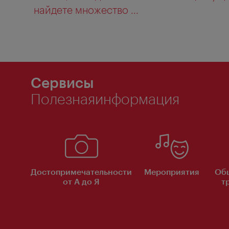
найдете множество ...
Сервисы
Полезнаяинформация
Достопримечательности
Мероприятия
Об
от А до Я
т