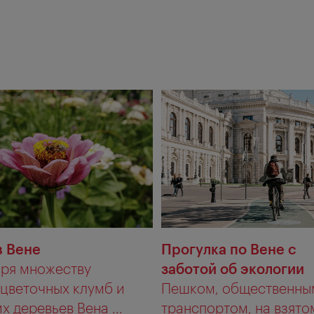
в Вене
Прогулка по Вене с
ря множеству
заботой об экологии
 цветочных клумб и
Пешком, общественны
х деревьев Вена ...
транспортом, на взято