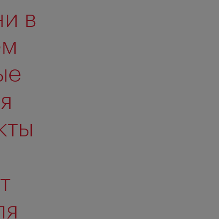
и в
ем
ые
ая
кты
т
ля