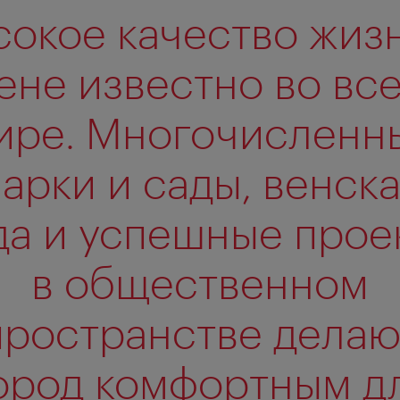
сокое качество жизн
ене известно во вс
ире. Многочисленн
арки и сады, венск
да и успешные прое
в общественном
пространстве делаю
ород комфортным д