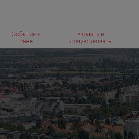
К
К
События в
Увидеть и
навигации
содержанию
Что
Вене
почувствовать
вы
ищете?