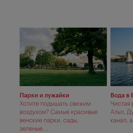
Парки и лужайки
Вода в 
Хотите подышать свежим
Чистая 
воздухом? Самые красивые
Альп, Д
венские парки, сады,
канал, а
зеленые ...