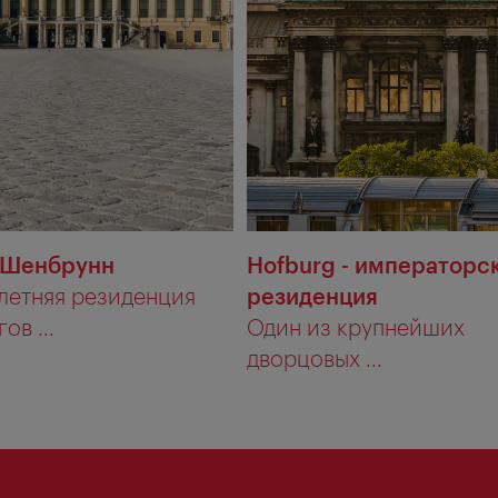
 Шенбрунн
Hofburg - императорс
летняя резиденция
резиденция
ов ...
Один из крупнейших
дворцовых ...