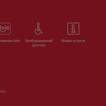
жение ivie
безбарьерный
Наши услуги
доступ
Info