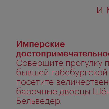
и 
Имперские
достопримечательно
Совершите прогулку 
бывшей габсбургской
посетите величестве
барочные дворцы Шё
Бельведер.