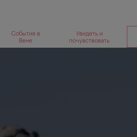
К
К
События в
Увидеть и
навигации
содержанию
Что
Вене
почувствовать
вы
ищете?