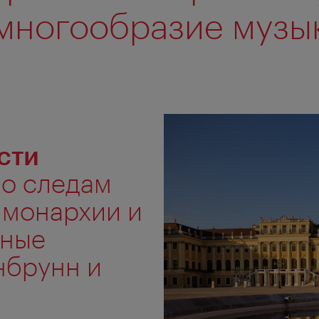
многообразие музы
сти
по следам
 монархии и
нные
нбрунн и