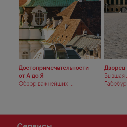
Достопримечательности
Дворец
от А до Я
Бывшая 
Обзор важнейших ...
Габсбург
Сервисы