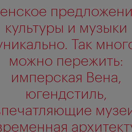
енское предложен
культуры и музыки
уникально. Так мног
можно пережить:
имперская Вена,
югендстиль,
впечатляющие музеи
временная архитект