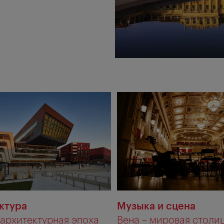
ктура
Музыка и сцена
архитектурная эпоха
Вена – мировая столи