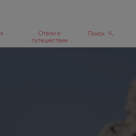
ля
Отели и
Поиск
путешествие
ПОИСК
а карте