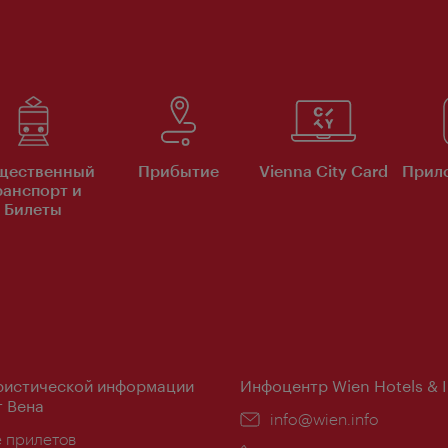
щественный
Прибытие
Vienna City Card
Прило
ранспорт и
Билеты
ристической информации
Инфоцентр Wien Hotels & 
 Вена
Эл.
info@wien.info
ложение:
е прилетов
почта: