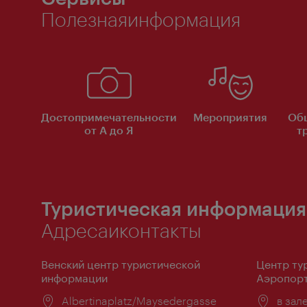
Полезнаяинформация
Достопримечательности
Мероприятия
Об
от А до Я
т
Туристическая информация
Адресаиконтакты
Венский центр туристической
Центр ту
информации
Аэропорт
Расположение:
Albertinaplatz/Maysedergasse
Распо
в зал