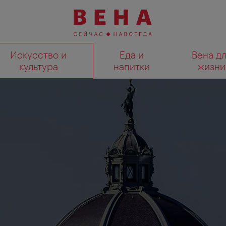
Искусство и
Еда и
Вена д
культура
напитки
жизни
Показать результаты поиска н