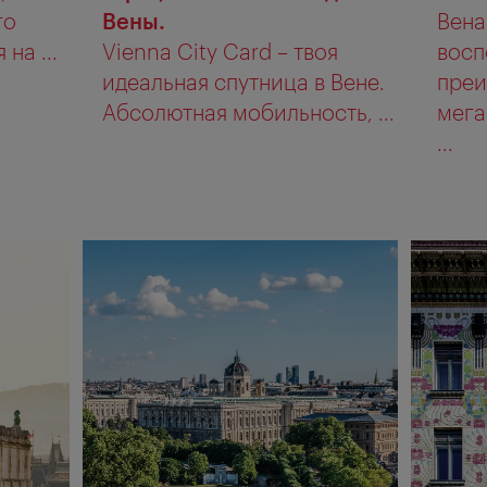
го
Вены.
Вена
на ...
Vienna City Card – твоя
восп
идеальная спутница в Вене.
пре
Абсолютная мобильность, ...
мега
...