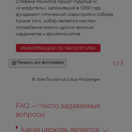
Стефана покоится герцог Рудольф IV,
«учредитель», заложивший в 1359 году
фундамент готической новостройки собора.
Кроме того, собор является местом
погребения многих других венских
кардиналов и архиепископов.
ИНФОРМАЦИЯ ОБ ЭКСКУРСИЯХ
из
Показать все фотографии
1
/
7
r
© WienTourismus/Julius Hirtzberger
FAQ — Часто задаваемые
вопросы
Какая церковь является