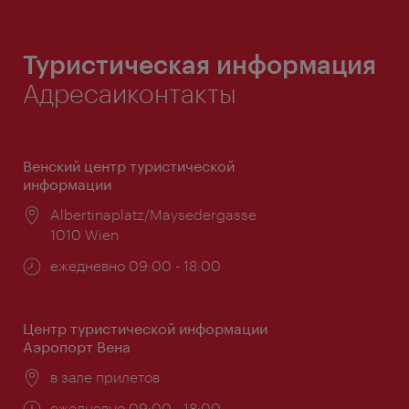
Туристическая информация
Адресаиконтакты
Венский центр туристической
информации
Расположение:
Albertinaplatz/Maysedergasse
1010 Wien
Часы
ежедневно 09:00 - 18:00
работы:
Центр туристической информации
Аэропорт Вена
Расположение:
в зале прилетов
Часы
ежедневно 09:00 - 18:00