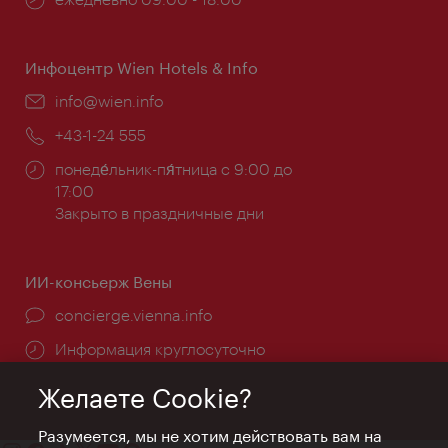
работы:
Инфоцентр Wien Hotels & Info
Эл.
info@wien.info
почта:
Телефон:
+43-1-24 555
Часы
понеде́льник-пя́тница с 9:00 до
работы:
17:00
Закрыто в праздничные дни
ИИ-консьерж Вены
concierge.vienna.info
Информация круглосуточно
Желаете Cookie?
Разумеется, мы не хотим действовать вам на