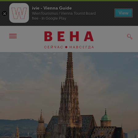
ivie - Vienna Guide
View
WienTourismus / Vienna Tourist Board
free - In Google Play
Показать/
Поис
скрыть
панель
навигации
К
К
навигации
содержанию