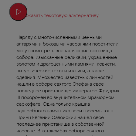
Показать текстовую альтернативу
Наряду с многочисленными ценными
алтарями и боковыми часовнями посетители
могут осмотреть впечатляющие соковища
собора: изысканные реликвии, украшенные
золотом и драгоценными камнями, ковчеги,
литургические тексты и книги, а также
одеяния. Множество известных личностей
нашли в соборе святого Стефана свое
последнее пристанище: император Фридрих
III похоронен во внушительном мраморном
саркофаге. Одна только крышка
надгробного памятника весит восемь тонн.
Принц Евгений Савойский нашел свое
последнее пристанище в собственной
часовне. В катакомбах собора святого