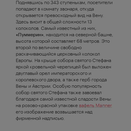
Поднявшись по 343 ступенькам, посетители
попадают в комнату звонаря, откуда
открывается превосходный вид на Вену.
Здесь висит в общей сложности 13
колоколов. Самый известный из них,
«Пуммерин»
, находится на северной башне,
высота которой составляет 68 метров. Это
второй по величине свободно
раскачивающийся церковный колокол
Европы. На крыше собора святого Стефана
яркой кровельной черепицей был выложен
двуглавый орел императорского и
королевского двора, а также герб города
Вены и Австрии. Особую популярность
собор святого Стефана также завоевал
благодаря самой известной сладости Вены:
на розово-красной упаковке
вафель Manner
его изображение возвышается над
фирменной надписью.