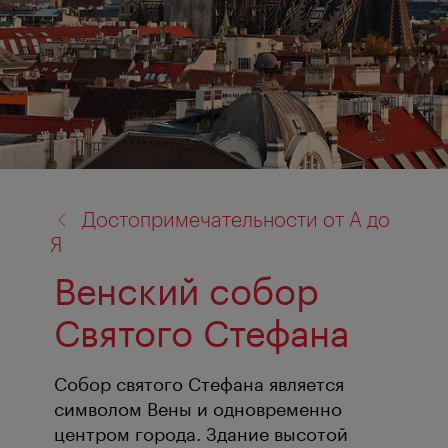
назад
Достопримечательности от А до
к:
Я
Венский собор
Святого Стефана
Собор святого Стефана является
символом Вены и одновременно
центром города. Здание высотой