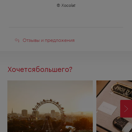
r
© Xocolat
Отзывы
Отзывы и предложения
и
предложения
Хочетсябольшего?
ВП