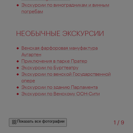
Экскурсии по виноградникам и винным
погребам
НЕОБЫЧНЫЕ ЭКСКУРСИИ
Венская фарфоровая мануфактура
Аугартен
Приключения в парке Пратер
Экскурсии по Бургтеатру
Экскурсии по венской Государственной
опере
Экскурсии по зданию Парламента
Экскурсии по Венскому ООН-Сити
из
Показать все фотографии
1
/
9