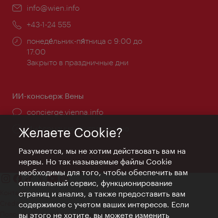
Эл.
info@wien.info
почта:
Телефон:
+43-1-24 555
Часы
понеде́льник-пя́тница с 9:00 до
работы:
17:00
Закрыто в праздничные дни
ИИ-консьерж Вены
concierge.vienna.info
Информация круглосуточно
Желаете Cookie?
Разумеется, мы не хотим действовать вам на
нервы. Но так называемые файлы Cookie
необходимы для того, чтобы обеспечить вам
оптимальный сервис, функционирование
Контакт
страниц и анализ, а также предоставить вам
Credits
содержимое с учетом ваших интересов. Если
Положение о конфиденциальности
вы этого не хотите, вы можете изменить