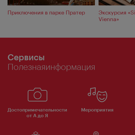
Приключения в парке Пратер
Экскурсия «S
Vienna»
Сервисы
Полезнаяинформация
Достопримечательности
Мероприятия
от А до Я