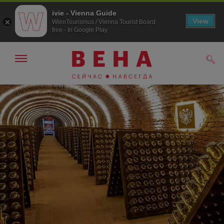
ivie - Vienna Guide
View
WienTourismus / Vienna Tourist Board
free - In Google Play
Показать/
Поис
скрыть
панель
навигации
К
К
навигации
содержанию