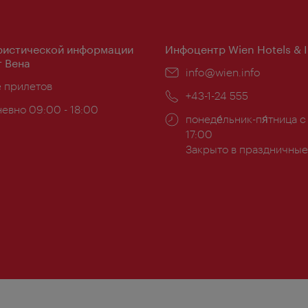
ристической информации
Инфоцентр Wien Hotels & 
 Вена
Эл.
info@wien.info
ложение:
е прилетов
почта:
Телефон:
+43-1-24 555
евно 09:00 - 18:00
Часы
понеде́льник-пя́тница с
ы:
работы:
17:00
Закрыто в праздничные