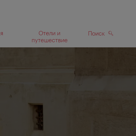
ля
Отели и
Поиск
путешествие
ПОИСК
а карте