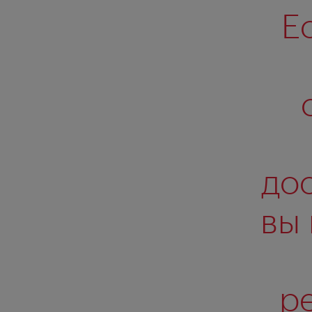
Е
до
вы
р