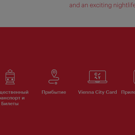
and an exciting nightlif
щественный
Прибытие
Vienna City Card
Прило
ранспорт и
Билеты