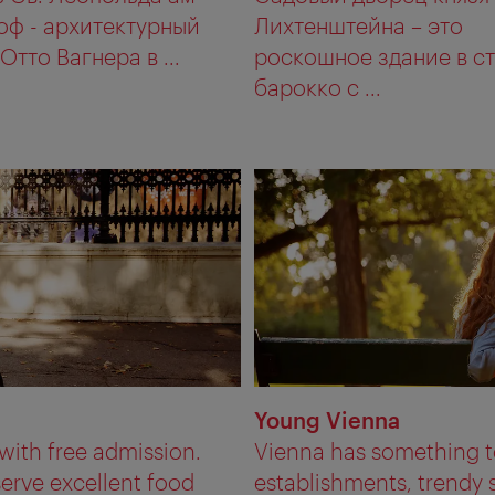
ф - архитектурный
Лихтенштейна – это
Отто Вагнера в ...
роскошное здание в с
барокко с ...
Young Vienna
with free admission.
Vienna has something to
erve excellent food
establishments, trendy