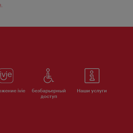
e.
жение ivie
безбарьерный
Наши услуги
доступ