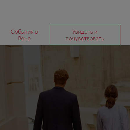
К
К
События в
Увидеть и
навигации
содержанию
Что
Вене
почувствовать
вы
ищете?