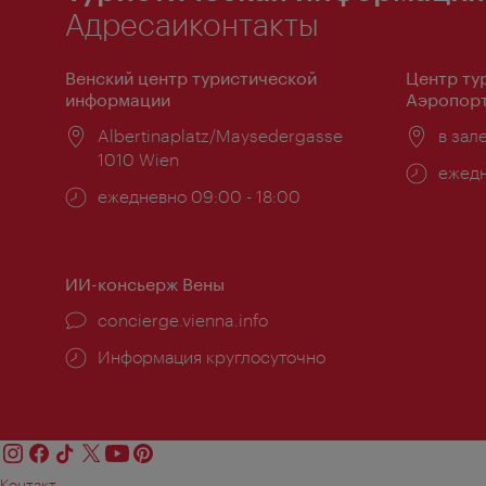
Адресаиконтакты
Венский центр туристической
Центр ту
информации
Аэропорт
Расположение:
Albertinaplatz/Maysedergasse
Распо
в зал
1010 Wien
Часы
ежедн
Часы
ежедневно 09:00 - 18:00
работ
работы:
ИИ-консьерж Вены
concierge.vienna.info
Информация круглосуточно
Контакт