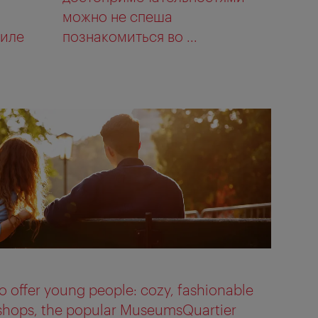
можно не спеша
тиле
познакомиться во ...
 offer young people: cozy, fashionable
 shops, the popular MuseumsQuartier