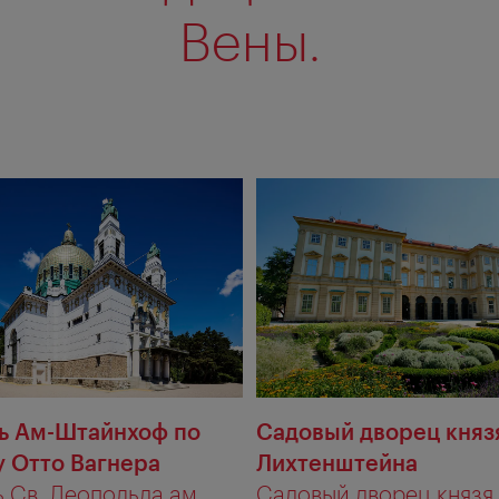
Вены.
ь Ам-Штайнхоф по
Садовый дворец княз
у Отто Вагнера
Лихтенштейна
 Св. Леопольда ам
Садовый дворец князя