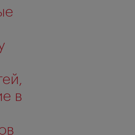
ые
у
ей,
е в
ов