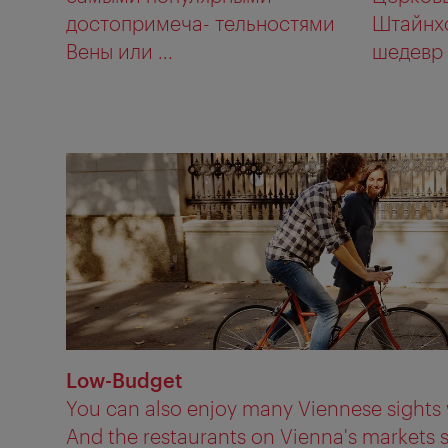
достопримеча- тельностями
Штайнхо
Вены или ...
шедевр 
Low-Budget
You can also enjoy many Viennese sights 
And the restaurants on Vienna's markets s