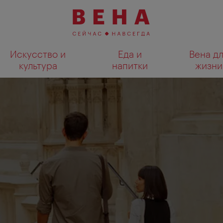
Искусство и
Еда и
Вена д
культура
напитки
жизни
Показать результаты поиска н