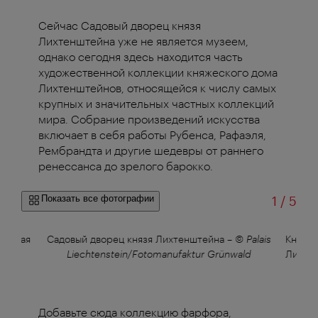
Сейчас Садовый дворец князя
Лихтенштейна уже не является музеем,
однако сегодня здесь находится часть
художественной коллекции княжеского дома
Лихтенштейнов, относящейся к числу самых
крупных и значительных частных коллекций
мира. Собрание произведений искусства
включает в себя работы Рубенса, Рафаэля,
Рембрандта и другие шедевры от раннего
ренессанса до зрелого барокко.
из
Показать все фотографии
1
/
5
олотая
Садовый дворец князя Лихтенштейна
–
© Palais
Княжес
ely
Liechtenstein/Fotomanufaktur Grünwald
Лихте
Добавьте сюда коллекцию фарфора,