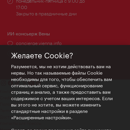
Часы
понеде́льник-пя́тница с 9:00 до
работы:
17:00
Закрыто в праздничные дни
ИИ-консьерж Вены
concierge.vienna.info
Информация круглосуточно
Желаете Cookie?
Разумеется, мы не хотим действовать вам на
нервы. Но так называемые файлы Cookie
необходимы для того, чтобы обеспечить вам
оптимальный сервис, функционирование
Контакт
страниц и анализ, а также предоставить вам
Credits
содержимое с учетом ваших интересов. Если
Положение о конфиденциальности
вы этого не хотите, вы можете изменить
Terms of Use
стандартные настройки в разделе
Доступность
«Расширенные настройки».
Контакты для прессы
Настройки файлов Cookie