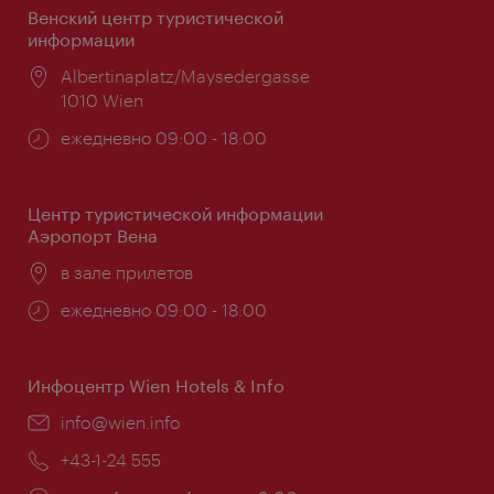
Венский центр туристической
информации
Расположение:
Albertinaplatz/Maysedergasse
1010 Wien
Часы
ежедневно 09:00 - 18:00
работы:
Центр туристической информации
Аэропорт Вена
Расположение:
в зале прилетов
Часы
ежедневно 09:00 - 18:00
работы:
Инфоцентр Wien Hotels & Info
Эл.
info@wien.info
почта:
Телефон:
+43-1-24 555