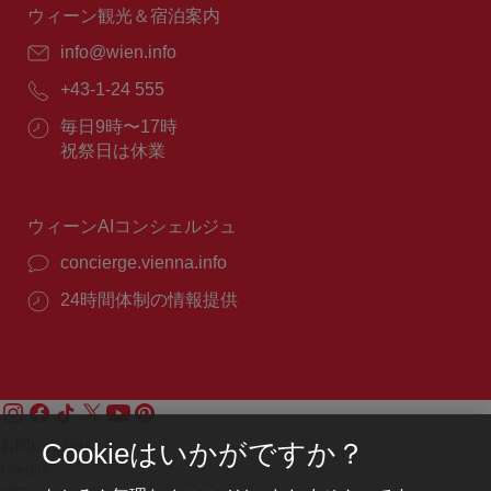
間：
ウィーン観光＆宿泊案内
E
info@wien.info
メ
電
+43-1-24 555
ー
話
ル：
営
毎日9時〜17時
番
業
祝祭日は休業
号：
時
間：
ウィーンAIコンシェルジュ
concierge.vienna.info
24時間体制の情報提供
お問い合わせ
Cookieはいかがですか？
Credits