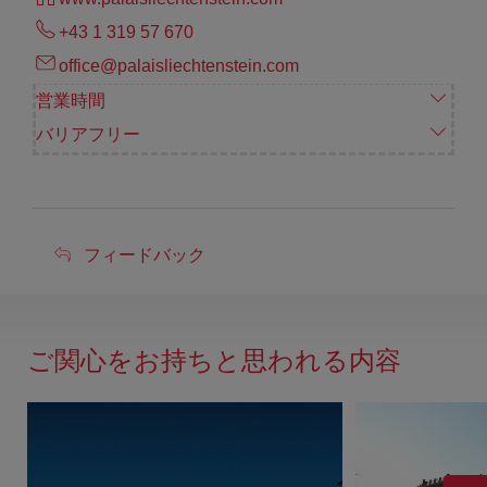
+43 1 319 57 670
office@palaisliechtenstein.com
営業時間
バリアフリー
フ
フィードバック
ィ
ー
ド
ご関心をお持ちと思われる内容
バ
ッ
ク