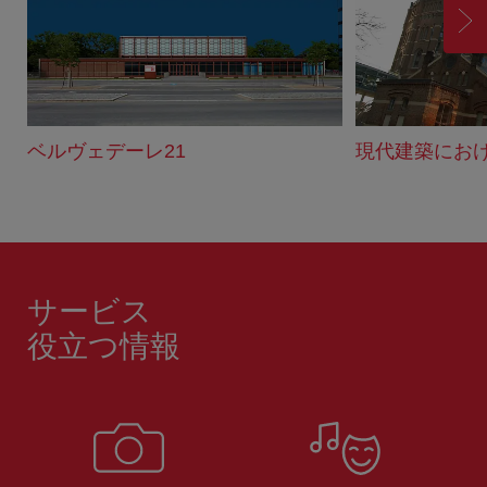
進
む
ベルヴェデーレ21
現代建築にお
サービス
役立つ情報