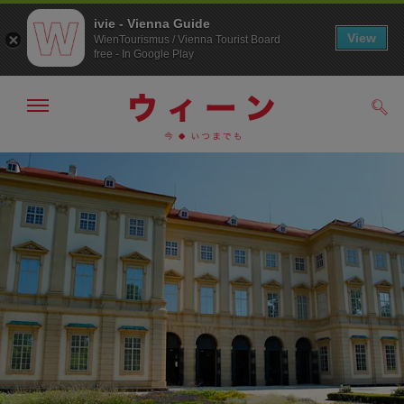
ivie - Vienna Guide
View
WienTourismus / Vienna Tourist Board
free - In Google Play
メ
検
ニ
索
ュ
メ
こ
す
ー
る
ニ
の
の
ュ
ペ
表
ー
ー
示・
非
へ
ジ
表
の
示
ト
ッ
プ
へ