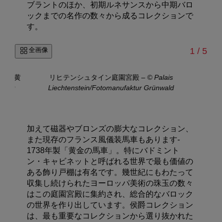
ブラントのほか、初期ルネサンスから中期バロ
ックまでの名作の数々から成るコレクションで
す。
/
全画像
1
/
5
ている黄
リヒテンシュタイン庭園宮殿
–
© Palais
リ
ncely
Liechtenstein/Fotomanufaktur Grünwald
LIE
加えて磁器やブロンズの膨大なコレクション、
また現存のフランス風儀装馬車もあります-
1738年製「黄金の馬車」。特にバドミント
ン・キャビネットと呼ばれる世界で最も価値の
ある飾り戸棚は有名です。幾世紀にもわたって
収集し続けられたヨーロッパ美術の珠玉の数々
はこの庭園宮殿に集約され、総合的なバロック
の世界を作り出しています。侯爵コレクション
は、最も重要なコレクションから選り抜かれた