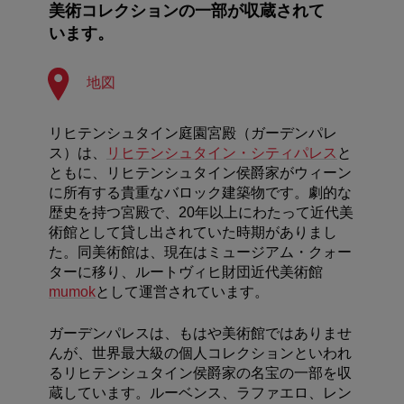
美術コレクションの一部が収蔵されて
います。
地図
リヒテンシュタイン庭園宮殿（ガーデンパレ
ス）は、
リヒテンシュタイン・シティパレス
と
ともに、リヒテンシュタイン侯爵家がウィーン
に所有する貴重なバロック建築物です。劇的な
歴史を持つ宮殿で、20年以上にわたって近代美
術館として貸し出されていた時期がありまし
た。同美術館は、現在はミュージアム・クォー
ターに移り、ルートヴィヒ財団近代美術館
mumok
として運営されています。
ガーデンパレスは、もはや美術館ではありませ
んが、世界最大級の個人コレクションといわれ
るリヒテンシュタイン侯爵家の名宝の一部を収
蔵しています。ルーベンス、ラファエロ、レン