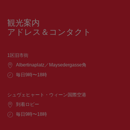
観光案内
アドレス＆コンタクト
1区旧市街
場
Albertinaplatz／Maysedergasse角
所：
営
毎日9時〜18時
業
時
間：
シュヴェヒャート・ウィーン国際空港
場
到着ロビー
所：
営
毎日9時〜18時
業
時