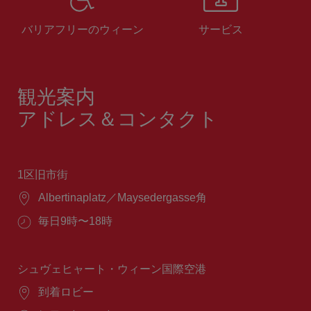
バリアフリーのウィーン
サービス
観光案内
アドレス＆コンタクト
1区旧市街
場
Albertinaplatz／Maysedergasse角
所：
営
毎日9時〜18時
業
時
間：
シュヴェヒャート・ウィーン国際空港
場
到着ロビー
所：