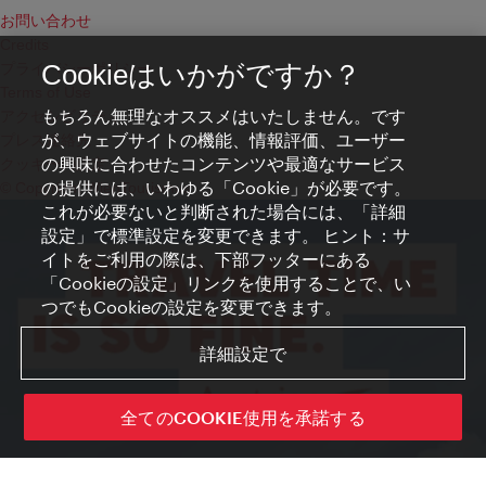
お問い合わせ
Credits
プライバシーポリシー
Cookieはいかがですか？
Terms of Use
もちろん無理なオススメはいたしません。です
アクセシビリティ
が、ウェブサイトの機能、情報評価、ユーザー
プレス連絡先
の興味に合わせたコンテンツや最適なサービス
クッキーの設定
の提供には、いわゆる「Cookie」が必要です。
© Copyright WienTourismus
これが必要ないと判断された場合には、「詳細
設定」で標準設定を変更できます。 ヒント：サ
イトをご利用の際は、下部フッターにある
「Cookieの設定」リンクを使用することで、い
つでもCookieの設定を変更できます。
詳細設定で
全てのCOOKIE使用を承諾する