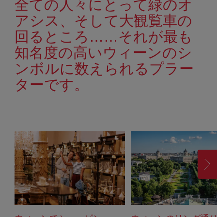
全ての人々にとって緑のオ
アシス、そして大観覧車の
回るところ……それが最も
知名度の高いウィーンのシ
ンボルに数えられるプラー
ターです。
進
む