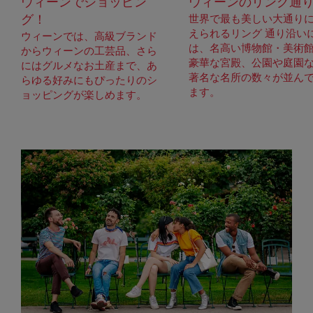
ウィーンでショッピン
ウィーンのリング通
グ！
世界で最も美しい大通り
えられるリング 通り沿い
ウィーンでは、高級ブランド
は、名高い博物館・美術
からウィーンの工芸品、さら
豪華な宮殿、公園や庭園
にはグルメなお土産まで、あ
著名な名所の数々が並ん
らゆる好みにもぴったりのシ
ます。
ョッピングが楽しめます。