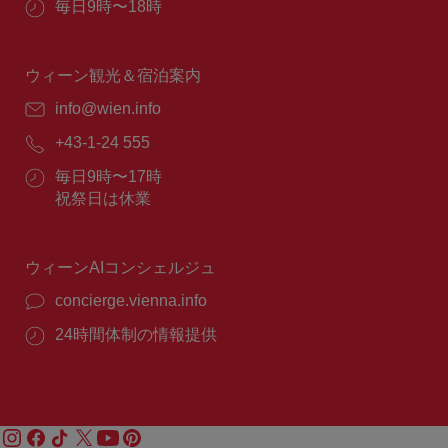
営
毎日9時〜18時
業
時
間：
ウィーン観光＆宿泊案内
E
info@wien.info
メ
電
+43-1-24 555
ー
話
ル：
営
毎日9時〜17時
番
業
祝祭日は休業
号：
時
間：
ウィーンAIコンシェルジュ
concierge.vienna.info
24時間体制の情報提供