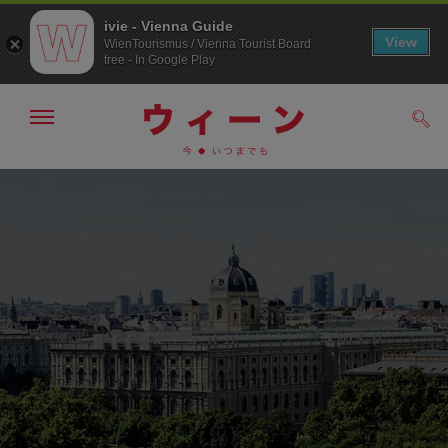
ivie - Vienna Guide
View
WienTourismus / Vienna Tourist Board
free - In Google Play
メ
検
ニ
索
ュ
メ
こ
す
ー
る
ニ
の
の
ュ
ペ
表
ー
ー
示・
非
へ
ジ
表
の
示
ト
ッ
プ
へ