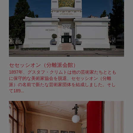
セセッシオン（分離派会館）
1897年、グスタフ・クリムトは他の芸術家たちととも
に保守的な美術家協会を脱退、セセッシオン（分離
派）の名前で新たな芸術家団体を結成しました。そし
て189...