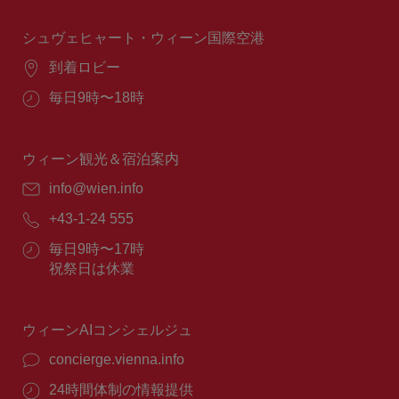
時
間：
シュヴェヒャート・ウィーン国際空港
場
到着ロビー
所：
営
毎日9時〜18時
業
時
間：
ウィーン観光＆宿泊案内
E
info@wien.info
メ
電
+43-1-24 555
ー
話
ル：
営
毎日9時〜17時
番
業
祝祭日は休業
号：
時
間：
ウィーンAIコンシェルジュ
concierge.vienna.info
24時間体制の情報提供