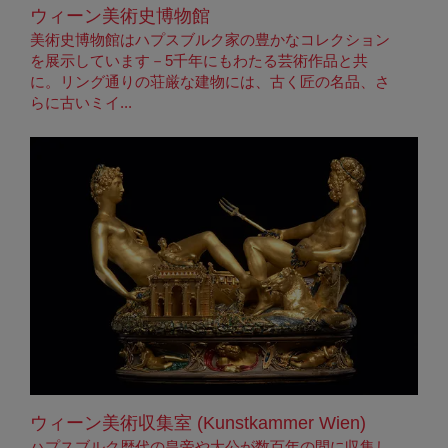
ウィーン美術史博物館
美術史博物館はハプスブルク家の豊かなコレクション
を展示しています－5千年にもわたる芸術作品と共
に。リング通りの荘厳な建物には、古く匠の名品、さ
らに古いミイ...
ウィーン美術収集室 (Kunstkammer Wien)
ハプスブルク歴代の皇帝や大公が数百年の間に収集し