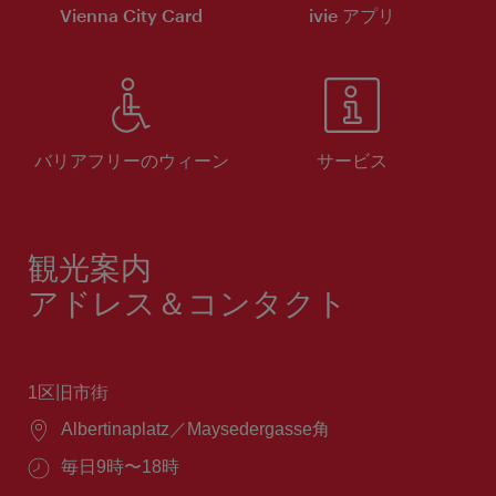
Vienna City Card
ivie アプリ
バリアフリーのウィーン
サービス
観光案内
アドレス＆コンタクト
1区旧市街
場
Albertinaplatz／Maysedergasse角
所：
営
毎日9時〜18時
業