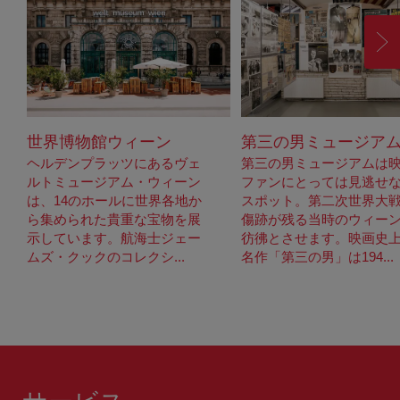
進
む
世界博物館ウィーン
第三の男ミュージア
ヘルデンプラッツにあるヴェ
第三の男ミュージアムは
ルトミュージアム・ウィーン
ファンにとっては見逃せ
は、14のホールに世界各地か
スポット。第二次世界大
ら集められた貴重な宝物を展
傷跡が残る当時のウィー
示しています。航海士ジェー
彷彿とさせます。映画史
ムズ・クックのコレクシ...
名作「第三の男」は194...