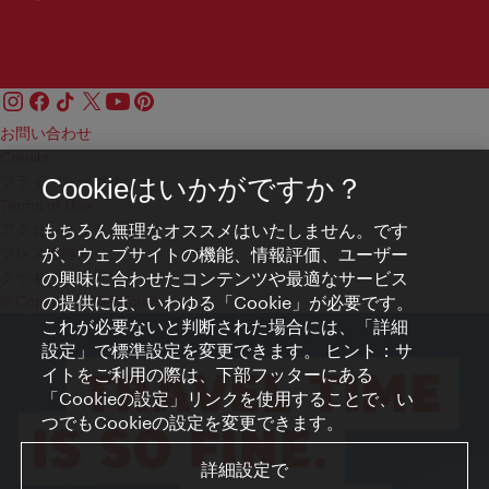
お問い合わせ
Credits
プライバシーポリシー
Cookieはいかがですか？
Terms of Use
もちろん無理なオススメはいたしません。です
アクセシビリティ
が、ウェブサイトの機能、情報評価、ユーザー
プレス連絡先
の興味に合わせたコンテンツや最適なサービス
クッキーの設定
の提供には、いわゆる「Cookie」が必要です。
© Copyright WienTourismus
これが必要ないと判断された場合には、「詳細
設定」で標準設定を変更できます。 ヒント：サ
イトをご利用の際は、下部フッターにある
「Cookieの設定」リンクを使用することで、い
つでもCookieの設定を変更できます。
詳細設定で