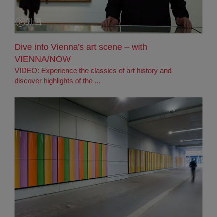
動画
カテゴリー:
Dive into Vienna's art scene – with
VIENNA/NOW
VIDEO: Experience the classics of art history and
discover highlights of the ...