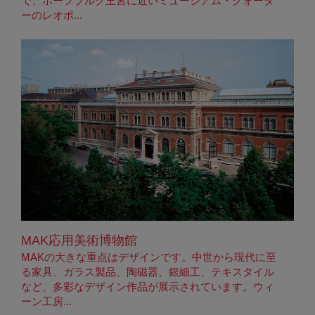
で、ホーフブルク王宮に近いミュージアム・クォータ
ーのレオポ...
MAK応用美術博物館
MAKの大きな重点はデザインです。中世から現代に至
る家具、ガラス製品、陶磁器、銀細工、テキスタイル
など、多彩なデザイン作品が展示されています。ウィ
ーン工房...