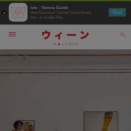
ivie - Vienna Guide
View
WienTourismus / Vienna Tourist Board
free - In Google Play
メ
検
ニ
索
ュ
メ
こ
す
ー
る
ニ
の
の
ュ
ペ
表
ー
ー
示・
非
へ
ジ
表
の
示
ト
ッ
プ
へ