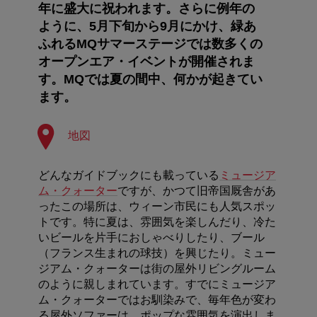
年に盛大に祝われます。さらに例年の
ように、5月下旬から9月にかけ、緑あ
ふれるMQサマーステージでは数多くの
オープンエア・イベントが開催されま
す。MQでは夏の間中、何かが起きてい
ます。
地図
どんなガイドブックにも載っている
ミュージア
ム・クォーター
ですが、かつて旧帝国厩舎があ
ったこの場所は、ウィーン市民にも人気スポッ
トです。特に夏は、雰囲気を楽しんだり、冷た
いビールを片手におしゃべりしたり、ブール
（フランス生まれの球技）を興じたり。ミュー
ジアム・クォーターは街の屋外リビングルーム
のように親しまれています。すでにミュージア
ム・クォーターではお馴染みで、毎年色が変わ
る屋外ソファーは、ポップな雰囲気を演出しま