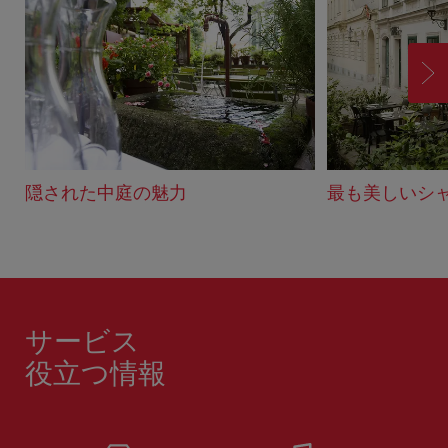
ク
進
む
隠された中庭の魅力
最も美しいシ
サービス
役立つ情報