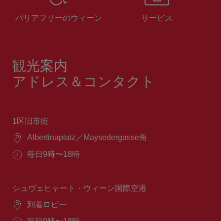
バリアフリーのウィーン
サービス
観光案内
アドレス＆コンタクト
1区旧市街
場
Albertinaplatz／Maysedergasse角
所：
営
毎日9時〜18時
業
時
間：
シュヴェヒャート・ウィーン国際空港
場
到着ロビー
所：