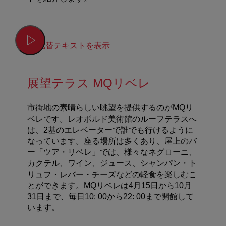
代替テキストを表示
展望テラス MQリベレ
市街地の素晴らしい眺望を提供するのがMQリ
ベレです。レオポルド美術館のルーフテラスへ
は、2基のエレベーターで誰でも行けるように
なっています。座る場所は多くあり、屋上のバ
ー「ツア・リベレ」では、様々なネグローニ、
カクテル、ワイン、ジュース、シャンパン・ト
リュフ・レバー・チーズなどの軽食を楽しむこ
とができます。
MQ
リベレは
4
月
15
日から
10
月
31
日まで、毎日
10: 00
から
22: 00
まで開館して
います。