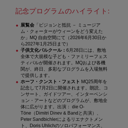
記念プログラムのハイライト
:
展覧会
「ビジョンと抵抗 － ミュージア
ム・クォーターがウィーンをどう変えた
か」
MQ
自由空間にて（
2026
年
6
月
30
日か
ら
2027
年
1
月
25
日まで）
子供文化パルクール：
6月
28
日には、敷地
全体で大規模な子ども・ファミリーフェス
ティバルが開催されます。
MQ
および各機
関が、終日、多彩なプログラムを入場無料
で提供します。
ホーフ・クンスト・フェスト
MQ25
周年を
記念して
7
月
2
日に開催されます。朗読、コ
ンサート、ガイドツアー、インターベンシ
ョン・アートなどのプログラムが、敷地全
体に広がります。出演：
die O-
Töne
（
Dimitri Dinev & Band
と共演）、
Peter Sandbichler
によるリエナクトメン
ト、
Doris Uhlich
のソロパフォーマンス、