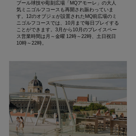
ブール球技や彫刻広場「MQアモーレ」の大人
気ミニゴルフコースも再開され賑わっていま
す。12のオブジェが設置されたMQ前広場のミ
ニゴルフコースでは、10月まで毎日プレイする
ことができます。
3
月から
10
月のプレイスペー
ス営業時間は月～金曜
12
時～
22
時、土日祝日
10
時～
22
時。