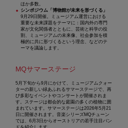
ほか多数。
シンポジウム「博物館が未来を形づくる」
9
月
29
日開催。ミュージアム運営における
重要な未来課題をテーマに：国内外の専門
家が文化関係者とともに、芸術と科学の役
割、ミュージアムの未来像、社会参加を積
極的に共に形づくるという理念、などのテ
ーマを議論します。
MQサマーステージ
5
月下旬から
9
月にかけて、ミュージアムクォー
ターの新しい緑あふれるサマーステージで、再
び多彩なイベントやコンサートが開催されま
す。
ステージは都会的な庭園の多くの植物に囲
まれています。
サマーステージは
2026
年
5
月
21
日に開催されます。音楽シリーズ
MQ
チューン
では、
6
月
3
日からオーストリアの若手注目バン
ドを紹介します。