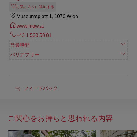
お気に入りに追加する
Museumsplatz 1, 1070 Wien
www.mqw.at
+43 1 523 58 81
営業時間
バリアフリー
フ
フィードバック
ィ
ー
ド
ご関心をお持ちと思われる内容
バ
ッ