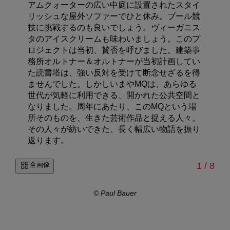
アムクォーターの広い中庭に設置されたスタイ
リッシュな屋外ソファーでひと休み。ブール競
技に挑戦するのも良いでしょう。ヴィーガニス
タのアイスクリームも味わいましょう。
このプ
ロジェクトは当初、賛否を呼びました。建築事
務所オルトナー＆オルトナーが当初計画してい
た読書塔は、強い反対を受けて断念せざるを得
ませんでした。しかしいまや
MQ
は、あらゆる
世代が気軽に利用できる、開かれた公共空間と
なりました。周年にあたり、この
MQ
という場
所そのものを、生きた芸術作品と捉える人々。
その人々が紡いできた、長く幅広い物語を振り
返ります。
/
全画像
1
/
8
r
© Paul Bauer