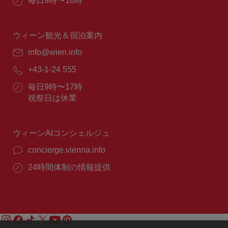
営
毎日9時〜18時
業
時
間：
ウィーン観光＆宿泊案内
E
info@wien.info
メ
電
+43-1-24 555
ー
話
ル：
営
毎日9時〜17時
番
業
祝祭日は休業
号：
時
間：
ウィーンAIコンシェルジュ
concierge.vienna.info
24時間体制の情報提供