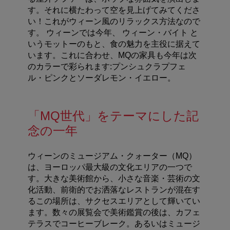
す。それに横たわって空を見上げてみてくださ
い！これがウィーン風のリラックス方法なので
す。
ウィーンでは今年、 ウィーン・バイト
と
いうモットーのもと、食の魅力を主役に据えて
います。これに合わせ、
MQ
の家具も今年は次
のカラーで彩られます
:
プンシュクラプフェ
ル・ピンクとソーダレモン・イエロー。
「
MQ
世代」をテーマにした記
念の一年
ウィーンのミュージアム・クォーター（
MQ
）
は、ヨーロッパ最大級の文化エリアの一つで
す。
大きな美術館から、小さな音楽・芸術の文
化活動、前衛的でお洒落なレストランが混在す
るこの場所は、サクセスエリアとして輝いてい
ます。数々の展覧会で美術鑑賞の後は、カフェ
テラスでコーヒーブレーク。あるいはミュージ