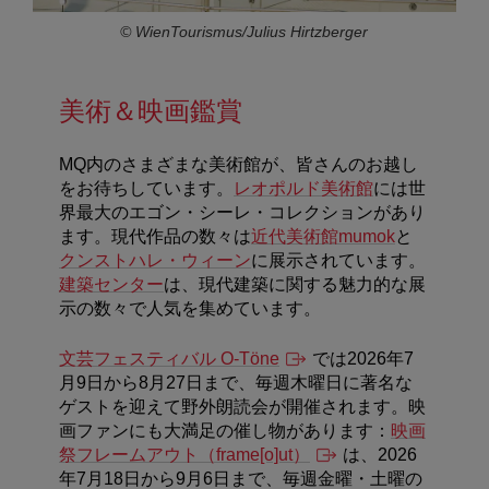
© WienTourismus/Julius Hirtzberger
美術＆映画鑑賞
MQ内のさまざまな美術館が、皆さんのお越し
をお待ちしています。
レオポルド美術館
には世
界最大のエゴン・シーレ・コレクションがあり
ます。現代作品の数々は
近代美術館mumok
と
クンストハレ・ウィーン
に展示されています。
建築センター
は、現代建築に関する魅力的な展
示の数々で人気を集めています。
文芸フェスティバル
O-Töne
では
2026
年
7
月
9
日から
8
月
27
日まで、毎週木曜日に著名な
ゲストを迎えて野外朗読会が開催されます。映
画ファンにも大満足の催し物があります：
映画
祭フレームアウト（
frame[o]ut
）
は、
2026
年
7
月
18
日から
9
月
6
日まで、毎週金曜・土曜の