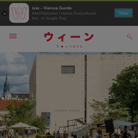
ivie - Vienna Guide
View
WienTourismus / Vienna Tourist Board
free - In Google Play
メ
検
ニ
索
ュ
メ
こ
す
ー
る
ニ
の
の
ュ
ペ
表
ー
ー
示・
非
へ
ジ
表
の
示
ト
ッ
プ
へ