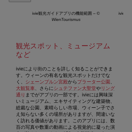
d
–
©
ivie観光ガイドアプリの機能範囲
–
©
ivie
WienTourismus
観光スポット、ミュージアム
など
ivieにより街のことを詳しく知ることができま
す。ウィーンの有名な観光スポットだけでな
く、
シェーンブルン宮殿
から
プラーター公園
、
大観覧車
、さらに
シュテファン大聖堂
や
リング
通り
までがアプリの一部です。ivieには興味深
いミュージアム、エキサイティングな建築物、
総裁な公園、素晴らしい市場、ウィーン子でさ
え知らない多くの場所がありますが、間違いな
く訪れる価値があります。このアプリには、数
百の写真や数重の動画による視覚的に凝った演