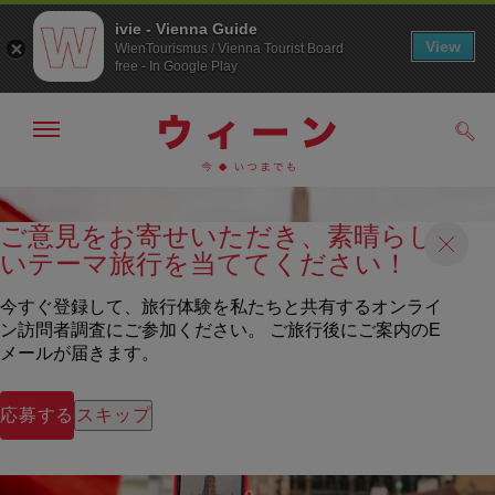
ivie - Vienna Guide
View
WienTourismus / Vienna Tourist Board
free - In Google Play
メ
検
ニ
索
ュ
メ
こ
す
ー
る
ニ
の
の
ご意見をお寄せいただき、素晴らし
ュ
ペ
表
いテーマ旅行を当ててください！
ー
ー
示・
非
へ
ジ
表
の
今すぐ登録して、旅行体験を私たちと共有するオンライ
示
ト
ン訪問者調査にご参加ください。 ご旅行後にご案内のE
ッ
メールが届きます。
プ
へ
応募する
スキップ