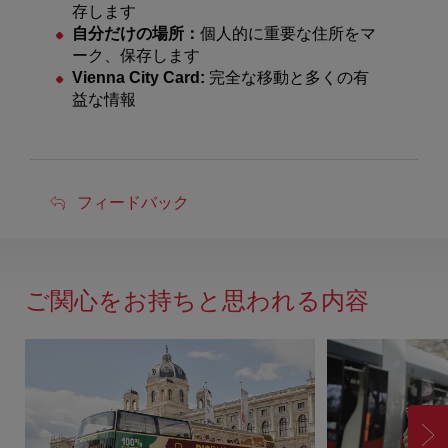
存します
自分だけの場所：
個人的に重要な住所をマ
ーク、保存します
Vienna City Card:
完全な移動と多くの有
益な情報
フ
フィードバック
ィ
ー
ド
ご関心をお持ちと思われる内容
バ
ッ
ク
進