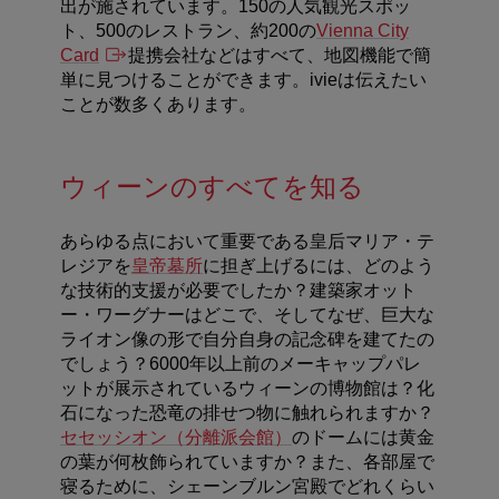
出が施されています。150の人気観光スポッ
ト、500のレストラン、約200の
Vienna City
Card
提携会社などはすべて、地図機能で簡
単に見つけることができます。ivieは伝えたい
ことが数多くあります。
ウィーンのすべてを知る
あらゆる点において重要である皇后マリア・テ
レジアを
皇帝墓所
に担ぎ上げるには、どのよう
な技術的支援が必要でしたか？建築家オット
ー・ワーグナーはどこで、そしてなぜ、巨大な
ライオン像の形で自分自身の記念碑を建てたの
でしょう？6000年以上前のメーキャップパレ
ットが展示されているウィーンの博物館は？化
石になった恐竜の排せつ物に触れられますか？
セセッシオン（分離派会館）
のドームには黄金
の葉が何枚飾られていますか？また、各部屋で
寝るために、シェーンブルン宮殿でどれくらい