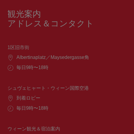
観光案内
アドレス＆コンタクト
1区旧市街
場
Albertinaplatz／Maysedergasse角
所：
営
毎日9時〜18時
業
時
間：
シュヴェヒャート・ウィーン国際空港
場
到着ロビー
所：
営
毎日9時〜18時
業
時
間：
ウィーン観光＆宿泊案内