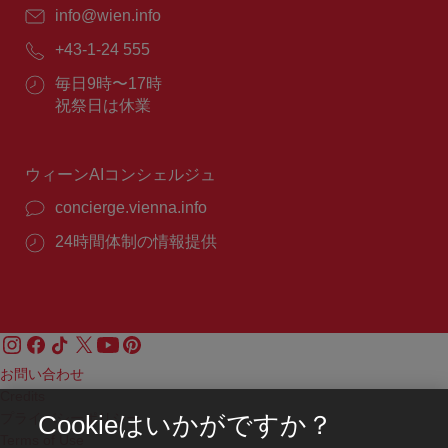
E
info@wien.info
メ
電
+43-1-24 555
ー
話
ル：
営
毎日9時〜17時
番
業
祝祭日は休業
号：
時
間：
ウィーンAIコンシェルジュ
concierge.vienna.info
24時間体制の情報提供
お問い合わせ
Credits
プライバシーポリシー
Cookieはいかがですか？
Terms of Use