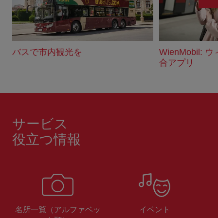
む
バスで市内観光を
WienMobil
合アプリ
サービス
役立つ情報
名所一覧（アルファベッ
イベント