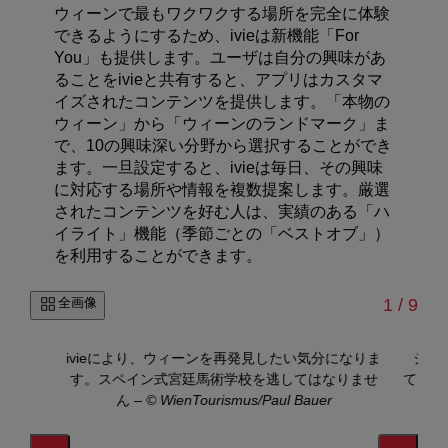
ウィーンで最もワクワクする場所を完全に体験
できるようにするため、ivieは新機能「For
You」も提供します。ユーザは自分の興味があ
ることをivieと共有すると、アプリはカスタマ
イズされたコンテンツを提供します。「本物の
ウィーン」から「ウィーンのランドマーク」ま
で、10の興味深い分野から選択することができ
ます。一旦設定すると、ivieは毎日、その興味
に対応する場所や情報を複数提案します。厳選
されたコンテンツを好む人は、実績のある「ハ
イライト」機能（季節ごとの「ベストオブ」）
を利用することができます。
/
全画像
1
/
9
–
©
ivieにより、ウィーンを再発見したい気分になりま
シュ
す。スペイン式宮廷馬術学校を逃してはなりませ
て、i
ん
–
© WienTourismus/Paul Bauer
–