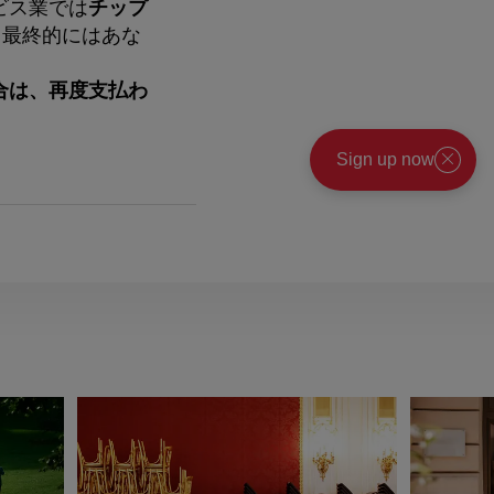
ビス業では
チップ
、最終的にはあな
合は、再度支払わ
Sign up now
閉
じ
る