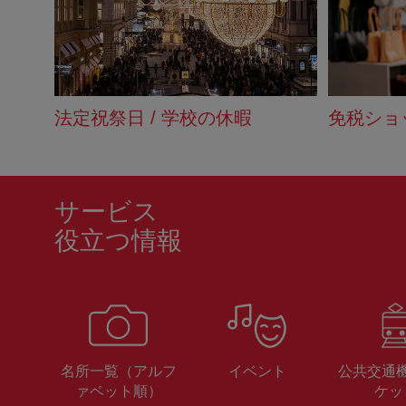
法定祝祭日 / 学校の休暇
免税ショ
サービス
役立つ情報
名所一覧（アルフ
イベント
公共交通
ァベット順）
ケッ