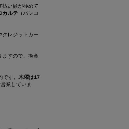
支払い額が極めて
ロカルテ
（バンコ
やクレジットカー
りますので、換金
的です。
木曜
は
17
で営業していま