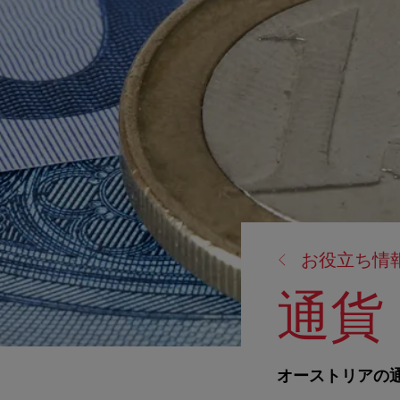
戻
お役立ち情
る:
通貨
オーストリアの