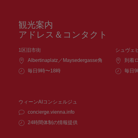
観光案内
アドレス＆コンタクト
1区旧市街
シュヴェ
場
Albertinaplatz／Maysedergasse角
場
到着
所：
所：
営
毎日9時〜18時
営
毎日9
業
業
時
時
間：
間：
ウィーンAIコンシェルジュ
concierge.vienna.info
24時間体制の情報提供