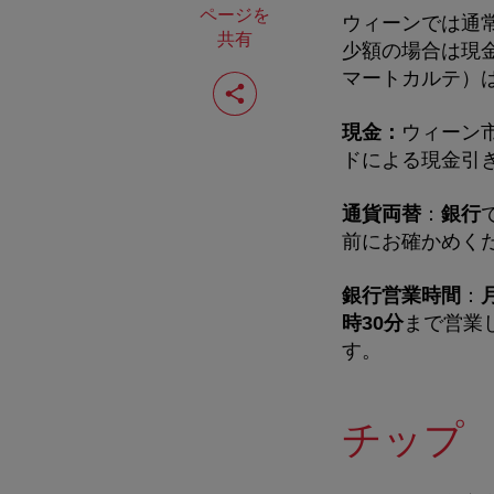
ページを
ウィーンでは通
共有
少額の場合は現
ペ
マートカルテ）
ー
ジ
現金：
ウィーン
を
共
ドによる現金引
有
す
通貨両替
：
銀行
る
前にお確かめく
銀行営業時間
：
時30分
まで営業
す。
チップ