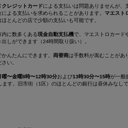
常
クレジットカード
による支払いは問題ありませんが、
金による支払いを求められることがあります。
マエスト
はほとんどの店で少額の支払いも可能です。
市内に数多くある
現金自動支払機
で、マエストロカード
き出しができます（24時間取り扱い）。
でかんたんにできます。
両替商
は手数料が嵩むことがあ
ださい。
月曜〜金曜8時〜12時30分
および
13時30分〜15時
が一般
します。旧市街（1区）のほとんどの銀行は昼休みなし