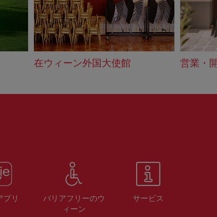
在ウィーン外国大使館
営業・
 アプリ
バリアフリーのウ
サービス
ィーン