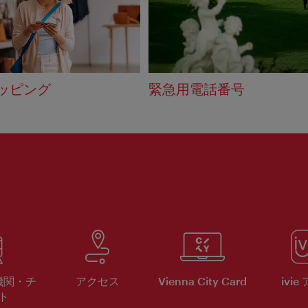
ッピング
緊急用電話番号
機関・チ
アクセス
Vienna City Card
ivie
ト