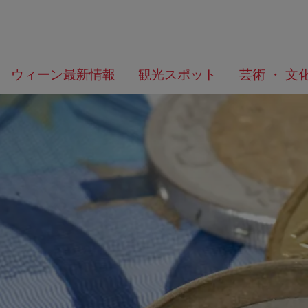
メ
こ
何
ウィーン最新情報
観光スポット
芸術 ・ 文
ニ
の
を
ュ
ペ
お
ー
ー
探
へ
ジ
し
の
で
ト
す
ッ
か？
プ
へ