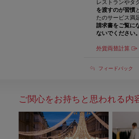
レストランやタ
を渡すのが習慣
たのサービス満
請求書をご覧に
ないでください
外貨両替計算
フ
フィードバック
ィ
ー
ご関心をお持ちと思われる内
ド
バ
ッ
ク