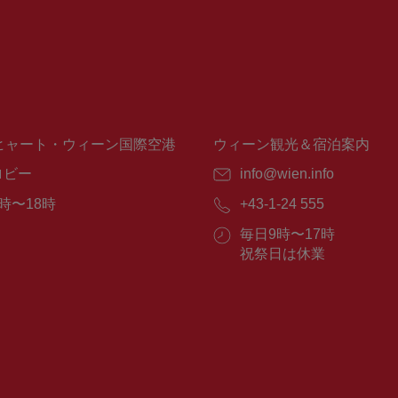
ヒャート・ウィーン国際空港
ウィーン観光＆宿泊案内
ロビー
E
info@wien.info
メ
時〜18時
電
+43-1-24 555
ー
話
ル：
営
毎日9時〜17時
番
業
祝祭日は休業
号：
時
間：