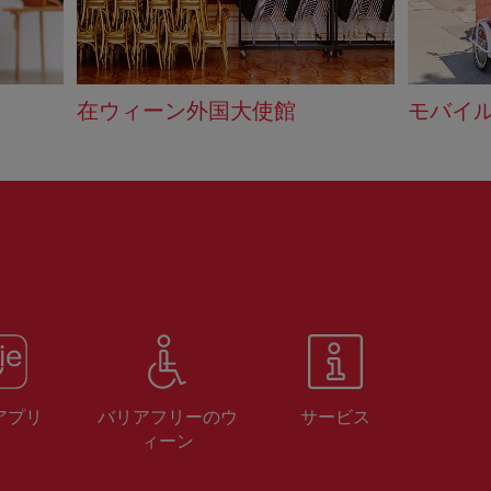
在ウィーン外国大使館
モバイ
 アプリ
バリアフリーのウ
サービス
ィーン