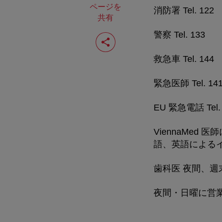
ページを
消防署 Tel. 122
共有
ペ
警察 Tel. 133
ー
ジ
救急車 Tel. 144
を
共
有
緊急医師 Tel. 14
す
る
EU 緊急電話 Tel. 
ViennaMe
語、英語によるインフ
歯科医 夜間、週末の救
夜間・日曜に営業し