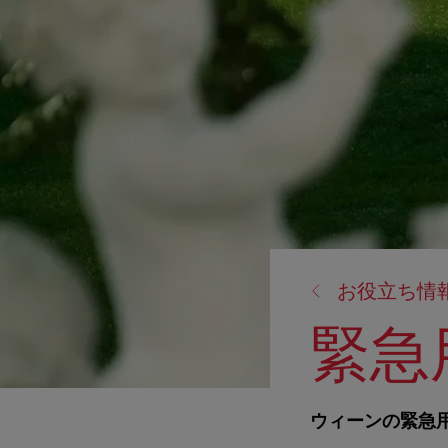
戻
お役立ち情
る:
緊急
ウィーンの緊急