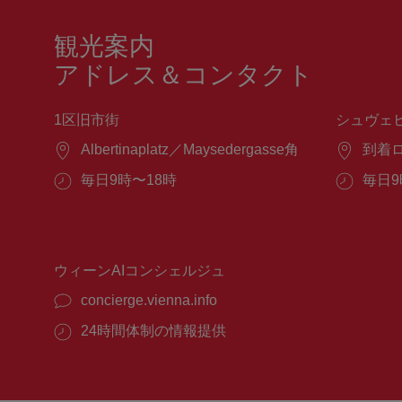
観光案内
アドレス＆コンタクト
1区旧市街
シュヴェ
場
Albertinaplatz／Maysedergasse角
場
到着
所：
所：
営
毎日9時〜18時
営
毎日9
業
業
時
時
間：
間：
ウィーンAIコンシェルジュ
concierge.vienna.info
24時間体制の情報提供