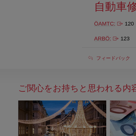
自動車
ÖAMTC:
120
ARBÖ:
123
フ
フィードバック
ィ
ー
ご関心をお持ちと思われる内
ド
バ
ッ
ク