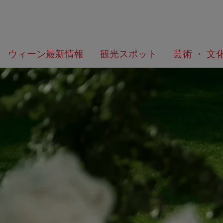
メ
こ
何
ウィーン最新情報
観光スポット
芸術 ・ 文
ニ
の
を
ュ
ペ
お
ー
ー
探
へ
ジ
し
の
で
ト
す
ッ
か？
プ
へ