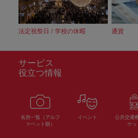
法定祝祭日 / 学校の休暇
通貨
サービス
役立つ情報
名所一覧（アルフ
イベント
公共交通
ァベット順）
ケッ