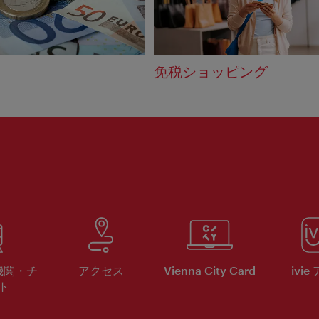
免税ショッピング
機関・チ
アクセス
Vienna City Card
ivie
ト