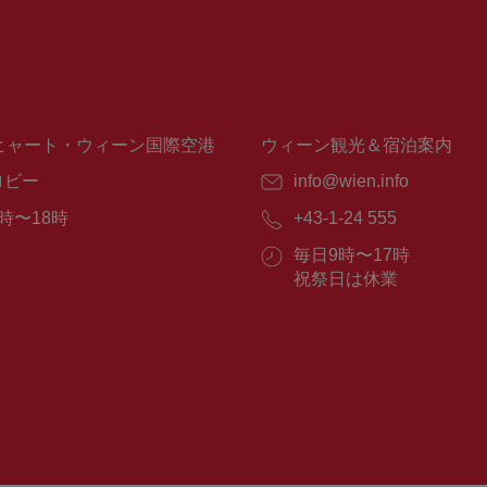
ヒャート・ウィーン国際空港
ウィーン観光＆宿泊案内
ロビー
E
info@wien.info
メ
時〜18時
電
+43-1-24 555
ー
話
ル：
営
毎日9時〜17時
番
業
祝祭日は休業
号：
時
間：