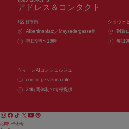
アドレス＆コンタクト
1区旧市街
シュヴェ
場
Albertinaplatz／Maysedergasse角
場
到着
所：
所：
営
毎日9時〜18時
営
毎日9
業
業
時
時
間：
間：
ウィーンAIコンシェルジュ
concierge.vienna.info
24時間体制の情報提供
お問い合わせ