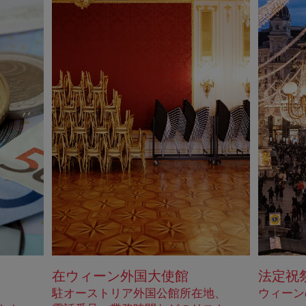
在ウィーン外国大使館
法定祝祭
駐オーストリア外国公館所在地、
ウィーン