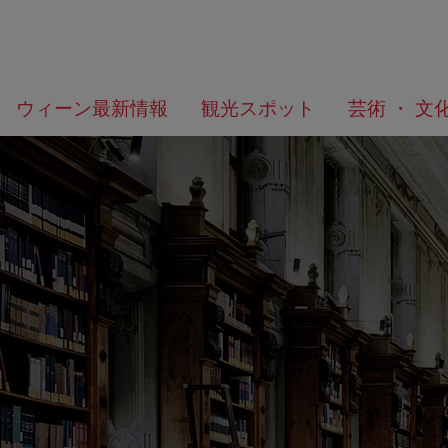
メ
こ
何
ウィーン最新情報
観光スポット
芸術 ・ 文
ニ
の
を
ュ
ペ
お
ー
ー
探
へ
ジ
し
の
で
ト
す
ッ
か？
プ
へ