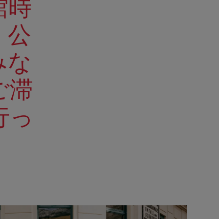
館時
、公
みな
ご滞
行っ