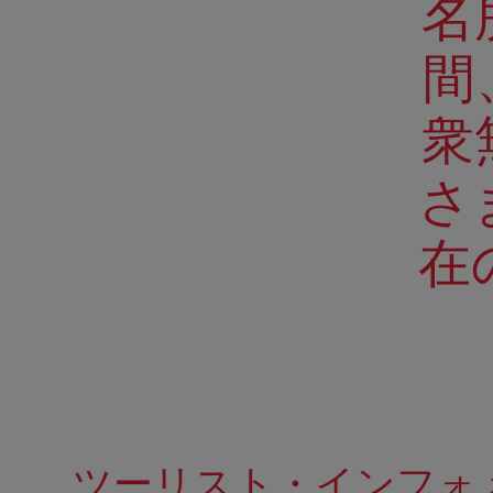
名
間
衆
さ
在
ツーリスト・インフォ