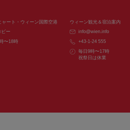
ヒャート・ウィーン国際空港
ウィーン観光＆宿泊案内
ロビー
E
info@wien.info
メ
時〜18時
電
+43-1-24 555
ー
話
ル：
営
毎日9時〜17時
番
業
祝祭日は休業
号：
時
間：