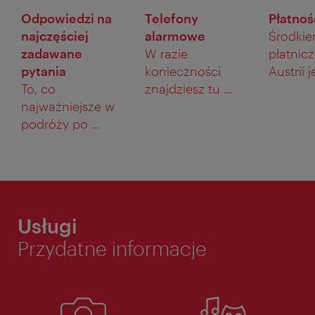
Odpowiedzi na
Telefony
Płatnoś
najczęściej
alarmowe
Środki
zadawane
W razie
płatnic
pytania
konieczności
Austrii je
To, co
znajdziesz tu ...
najważniejsze w
podróży po ...
Usługi
Przydatne informacje