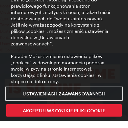
prawidłowego funkcjonowania stron
Kontakt
internetowych, statystyk i ocen, a także treści
Credits
dostosowanych do Twoich zainteresowań.
Zgoda na przetwarzanie danych osobowych
Jeśli nie wyrażasz zgody na korzystanie z
Terms of Use
plików „cookies”, możesz zmienić ustawienia
Dostępność
domyślne w „Ustawieniach
Kontakt prasowy
zaawansowanych”.
Ustawienia cookies
© Copyright Wien Tourismus
Porada: Możesz zmienić ustawienia plików
„cookies” w dowolnym momencie podczas
swojej wizyty na stronie internetowej,
korzystając z linku „Ustawienia cookies” w
stopce na dole strony.
USTAWIENIACH ZAAWANSOWANYCH
AKCEPTUJ WSZYSTKIE PLIKI COOKIE