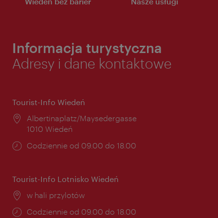
Wiedeń bez barier
Nasze usługi
Informacja turystyczna
Adresy i dane kontaktowe
Tourist-Info Wiedeń
Miejsce:
Albertinaplatz/Maysedergasse
1010 Wiedeń
Godziny
Codziennie od 09.00 do 18.00
otwarcia:
Tourist-Info Lotnisko Wiedeń
Miejsce:
w hali przylotów
Godziny
Codziennie od 09.00 do 18.00