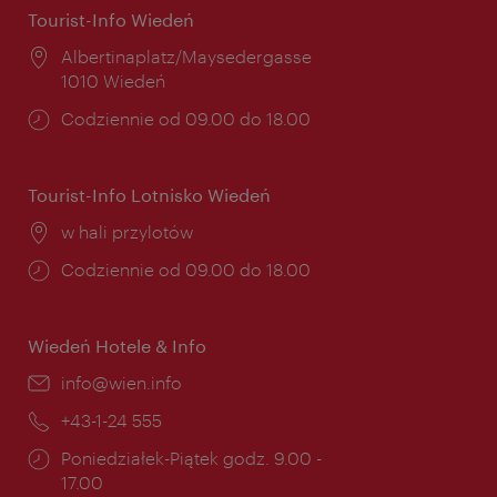
Tourist-Info Wiedeń
Miejsce:
Albertinaplatz/Maysedergasse
1010 Wiedeń
Godziny
Codziennie od 09.00 do 18.00
otwarcia:
Tourist-Info Lotnisko Wiedeń
Miejsce:
w hali przylotów
Godziny
Codziennie od 09.00 do 18.00
otwarcia:
Wiedeń Hotele & Info
E-
info@wien.info
mail:
Telefon:
+43-1-24 555
Godziny
Poniedziałek-Piątek godz. 9.00 -
otwarcia:
17.00