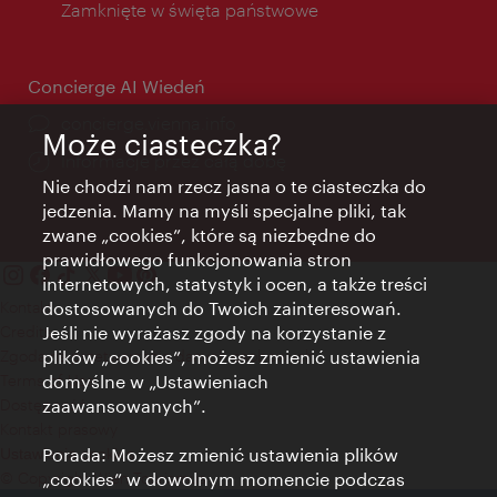
Zamknięte w święta państwowe
Concierge AI Wiedeń
concierge.vienna.info
Może ciasteczka?
Informacje przez całą dobę
Nie chodzi nam rzecz jasna o te ciasteczka do
jedzenia. Mamy na myśli specjalne pliki, tak
zwane „cookies”, które są niezbędne do
prawidłowego funkcjonowania stron
internetowych, statystyk i ocen, a także treści
Kontakt
dostosowanych do Twoich zainteresowań.
Credits
Jeśli nie wyrażasz zgody na korzystanie z
Zgoda na przetwarzanie danych osobowych
plików „cookies”, możesz zmienić ustawienia
Terms of Use
domyślne w „Ustawieniach
Dostępność
zaawansowanych”.
Kontakt prasowy
Porada: Możesz zmienić ustawienia plików
Ustawienia cookies
© Copyright Wien Tourismus
„cookies” w dowolnym momencie podczas