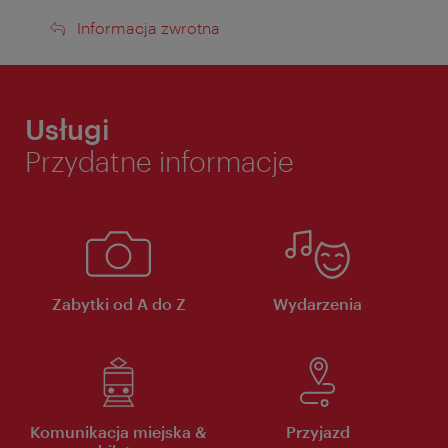
Informacja
Informacja zwrotna
zwrotna
Usługi
Przydatne informacje
Zabytki od A do Z
Wydarzenia
Komunikacja miejska &
Przyjazd