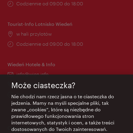
Godziny
Codziennie od 09.00 do 18.00
otwarcia:
Tourist-Info Lotnisko Wiedeń
Miejsce:
w hali przylotów
Godziny
Codziennie od 09.00 do 18.00
otwarcia:
Wiedeń Hotele & Info
E-
info@wien.info
mail:
Może ciasteczka?
Telefon:
+43-1-24 555
Godziny
Poniedziałek-Piątek godz. 9.00 -
Nie chodzi nam rzecz jasna o te ciasteczka do
otwarcia:
17.00
jedzenia. Mamy na myśli specjalne pliki, tak
Zamknięte w święta państwowe
zwane „cookies”, które są niezbędne do
prawidłowego funkcjonowania stron
internetowych, statystyk i ocen, a także treści
Concierge AI Wiedeń
dostosowanych do Twoich zainteresowań.