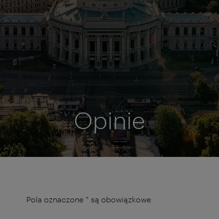
Opinie
Pola oznaczone
*
są obowiązkowe.