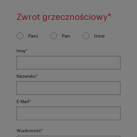
pole
Zwrot grzecznościowy
*
obowi
Pani
Pan
Inne
pole
Imię
*
obowiązkowe
pole
Nazwisko
*
obowiązkowe
pole
E-Mail
*
obowiązkowe
pole
Wiadomość
*
obowiązkowe