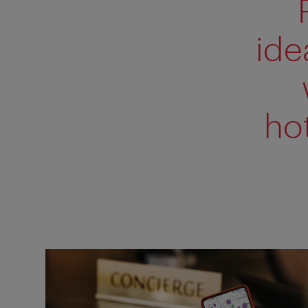
ide
ho