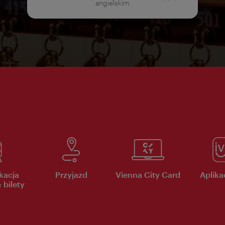
angielskim
kacja
Przyjazd
Vienna City Card
Aplikac
 bilety