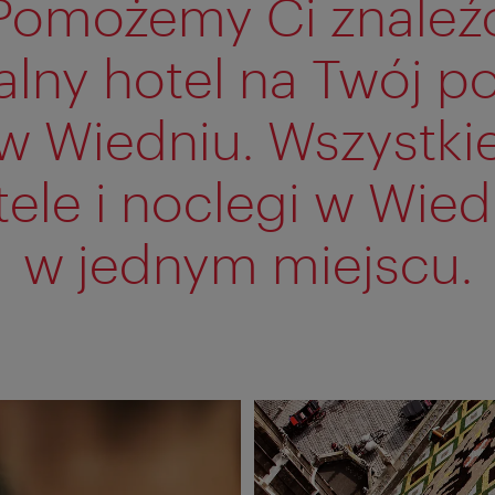
Pomożemy Ci znaleź
alny hotel na Twój p
w Wiedniu. Wszystki
tele i noclegi w Wied
w jednym miejscu.