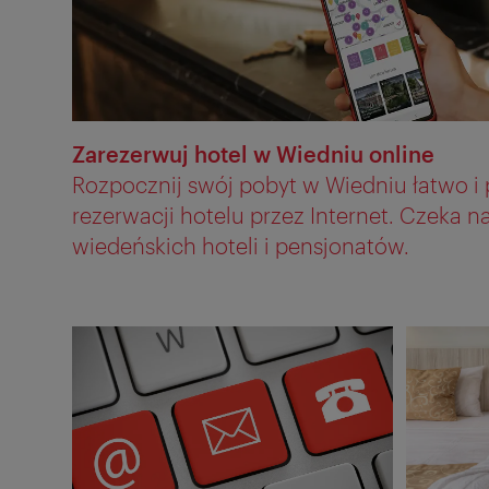
Zarezerwuj hotel w Wiedniu online
Rozpocznij swój pobyt w Wiedniu łatwo i 
rezerwacji hotelu przez Internet. Czeka 
wiedeńskich hoteli i pensjonatów.