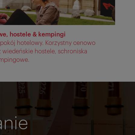
e, hostele & kempingi
 pokój hotelowy. Korzystny cenowo
 wiedeńskie hostele, schroniska
empingowe.
anie