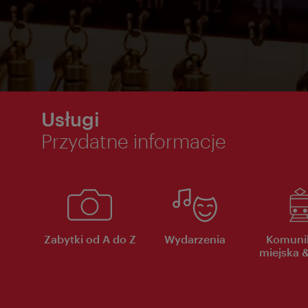
Usługi
Przydatne informacje
Zabytki od A do Z
Wydarzenia
Komuni
miejska &