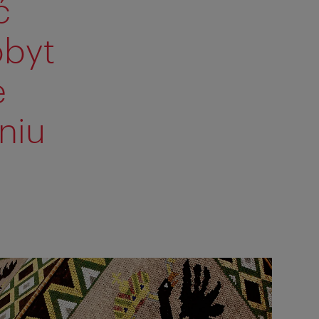
ć
obyt
e
niu