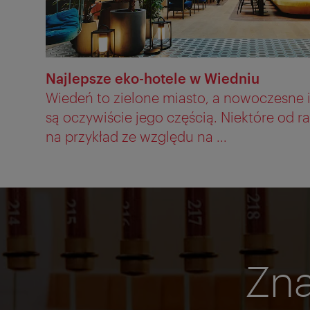
Najlepsze eko-hotele w Wiedniu
Wiedeń to zielone miasto, a nowoczesne i
są oczywiście jego częścią. Niektóre od r
na przykład ze względu na ...
Zna