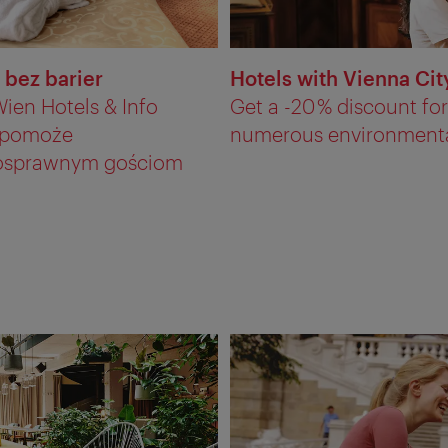
 bez barier
Hotels with Vienna Cit
ien Hotels & Info
Get a -20 % discount fo
 pomoże
numerous environmentall
osprawnym gościom