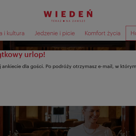
 i kultura
Jedzenie i picie
Komfort życia
H
Pokaż na mapie wyniki wyszu
ątkowy urlop!
wej ankiecie dla gości. Po podróży otrzymasz e-mail, w któr