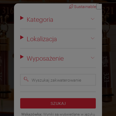
Sustainable
Kategoria
Lokalizacja
Wyposażenie
Wyszukaj
zakwaterowanie
SZUKAJ
Wskazówka:
Wyniki są wyświetlane w języku