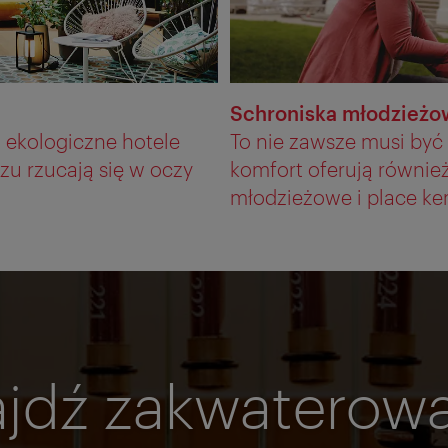
Schroniska młodzieżow
 ekologiczne hotele
To nie zawsze musi być
azu rzucają się w oczy
komfort oferują również
młodzieżowe i place k
jdź zakwaterow