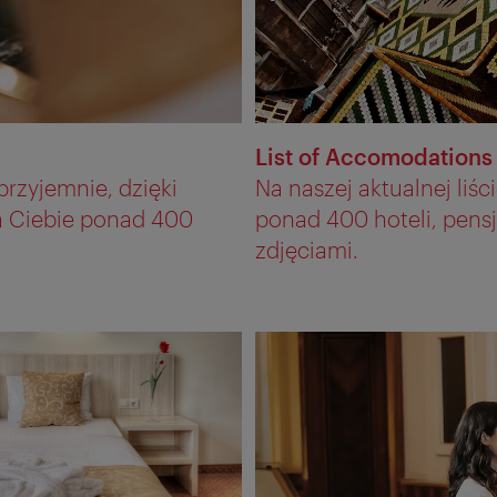
List of Accomodations
przyjemnie, dzięki
Na naszej aktualnej liś
na Ciebie ponad 400
ponad 400 hoteli, pens
zdjęciami.