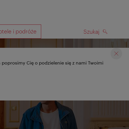
otele i podróże
Szukaj
SZUKAJ
kiwania
ym poprosimy Cię o podzielenie się z nami Twoimi