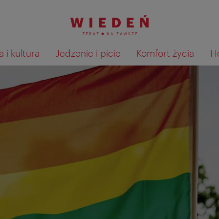
 i kultura
Jedzenie i picie
Komfort życia
H
Pokaż na mapie wyniki wyszu