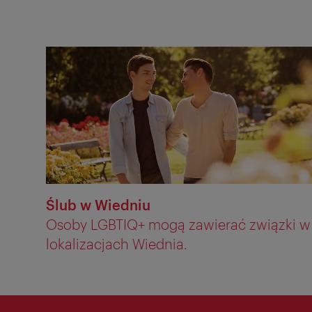
Ślub w Wiedniu
Osoby LGBTIQ+ mogą zawierać związki w 
lokalizacjach Wiednia.