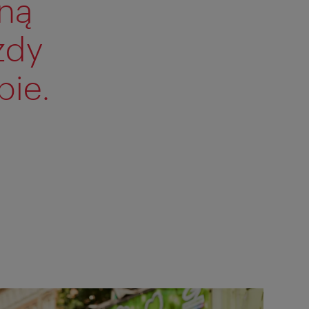
ną
żdy
bie.
k