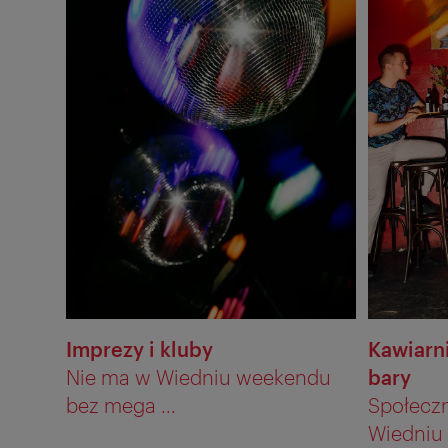
Imprezy i kluby
Kawiarni
Nie ma w Wiedniu weekendu
bary
bez mega ...
Społecz
Wiedniu .