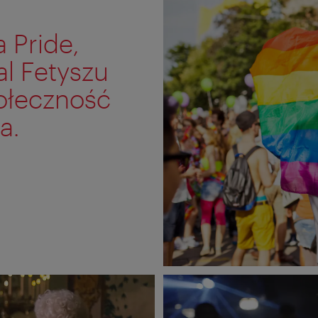
 Pride,
al Fetyszu
ołeczność
a.