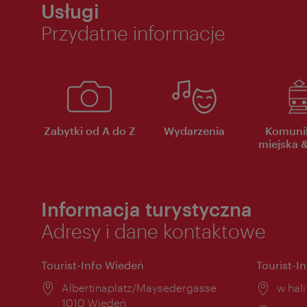
Usługi
Przydatne informacje
Zabytki od A do Z
Wydarzenia
Komuni
miejska &
Informacja turystyczna
Adresy i dane kontaktowe
Tourist-Info Wiedeń
Tourist-I
Miejsce:
Albertinaplatz/Maysedergasse
Miejs
w hal
1010 Wiedeń