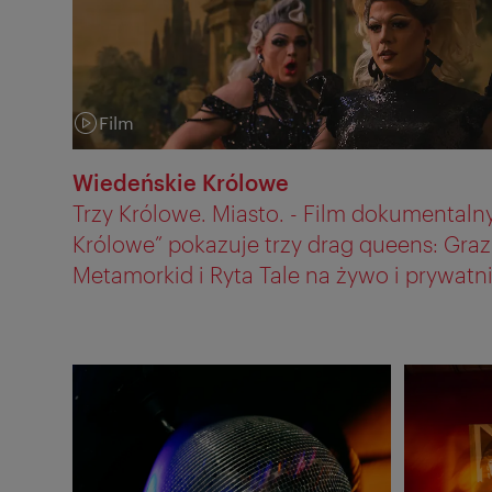
Film
Kategoria:
Wiedeńskie Królowe
Trzy Królowe. Miasto. - Film dokumentaln
Królowe” pokazuje trzy drag queens: Grazi
Metamorkid i Ryta Tale na żywo i prywatni