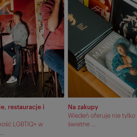
e, restauracje i
Na zakupy
Wiedeń oferuje nie tylko
ność LGBTIQ+ w
świetne ...
..