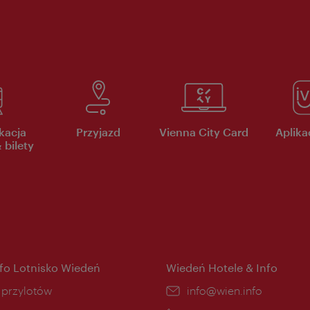
kacja
Przyjazd
Vienna City Card
Aplikac
 bilety
nfo Lotnisko Wiedeń
Wiedeń Hotele & Info
ce:
i przylotów
E-
info@wien.info
mail: