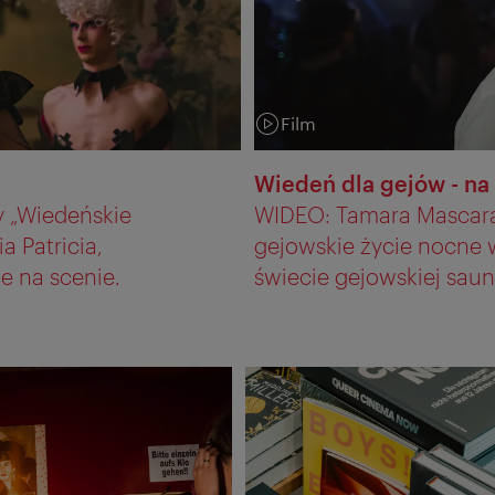
Film
Kategoria:
Wiedeń dla gejów - 
y „Wiedeńskie
WIDEO: Tamara Mascara
a Patricia,
gejowskie życie nocne w
e na scenie.
świecie gejowskiej saun