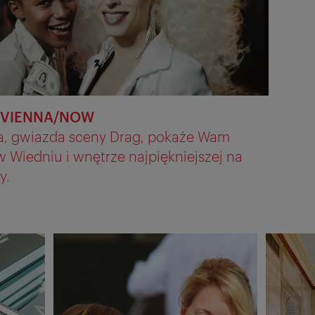
na VIENNA/NOW
, gwiazda sceny Drag, pokaże Wam
 Wiedniu i wnętrze najpiękniejszej na
y.