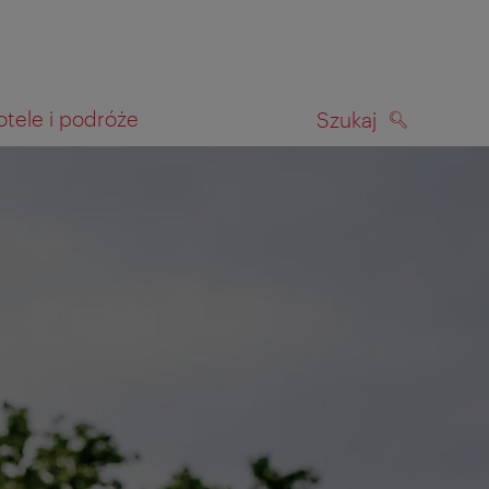
otele i podróże
Szukaj
SZUKAJ
kiwania