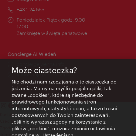
mail:
Telefon:
+43-1-24 555
Godziny
Poniedziałek-Piątek godz. 9.00 -
otwarcia:
17.00
Zamknięte w święta państwowe
Concierge AI Wiedeń
concierge.vienna.info
Może ciasteczka?
Informacje przez całą dobę
Nie chodzi nam rzecz jasna o te ciasteczka do
jedzenia. Mamy na myśli specjalne pliki, tak
zwane „cookies”, które są niezbędne do
prawidłowego funkcjonowania stron
internetowych, statystyk i ocen, a także treści
Kontakt
dostosowanych do Twoich zainteresowań.
Credits
Jeśli nie wyrażasz zgody na korzystanie z
Zgoda na przetwarzanie danych osobowych
plików „cookies”, możesz zmienić ustawienia
Terms of Use
domyślne w „Ustawieniach