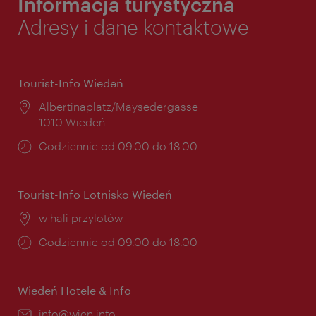
Informacja turystyczna
Adresy i dane kontaktowe
Tourist-Info Wiedeń
Miejsce:
Albertinaplatz/Maysedergasse
1010 Wiedeń
Godziny
Codziennie od 09.00 do 18.00
otwarcia:
Tourist-Info Lotnisko Wiedeń
Miejsce:
w hali przylotów
Godziny
Codziennie od 09.00 do 18.00
otwarcia:
Wiedeń Hotele & Info
E-
info@wien.info