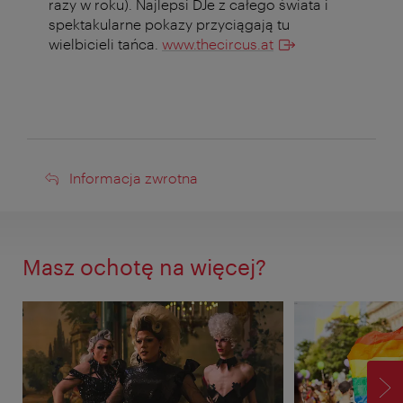
razy w roku). Najlepsi DJe z całego świata i
spektakularne pokazy przyciągają tu
wielbicieli tańca.
www.thecircus.at
Informacja
Informacja zwrotna
zwrotna
Masz ochotę na więcej?
D