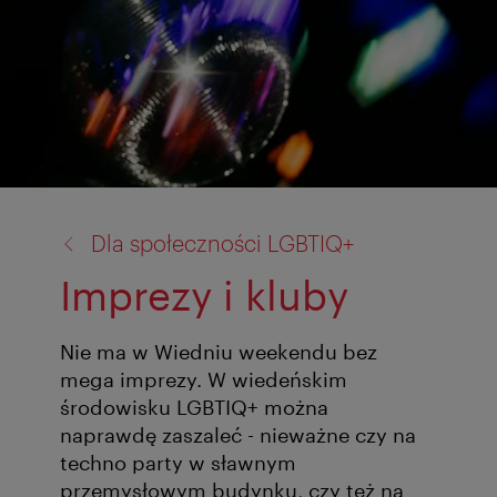
powrót
Dla społeczności LGBTIQ+
do:
Imprezy i kluby
Nie ma w Wiedniu weekendu bez
mega imprezy. W wiedeńskim
środowisku LGBTIQ+ można
naprawdę zaszaleć - nieważne czy na
techno party w sławnym
przemysłowym budynku, czy też na