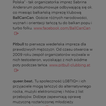
Polska" - tak organizatorka imprez Sabrina
Andersrum podsumowuje odbywającą się ok.
co miesiąc bałkańską imprezę klubową
BallCanCan
. Goście różnych narodowości,
wyznań i orientacji tańczą tu do balkan popu i
turbo folku.
www.facebook.com/BallCanCan
Pitbull
to pierwsza wiedeńska impreza dla
prawdziwych mężczyzn. Od czasu otwarcia w
2009 roku zespół organizatorów wyzwala w
nich testosteron, wyciskając z nich siódme
poty podczas tańca.
www.pitbull-clubbing.at
queer:beat.
Tu społeczność LGBTIQ+ i ich
przyjaciele mogą tańczyć do alternatywnego
rocka, muzyki elektronicznej i hitów z list
przebojów. Didżeje zapewniają oprawę
muzyczną roztańczonej młodzieży.