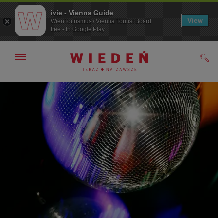
ivie - Vienna Guide
View
WienTourismus / Vienna Tourist Board
free - In Google Play
Pokaż/ukryj
Szuk
nawigację
Przejdź
Przejdź
do
do
nawigacji
treści