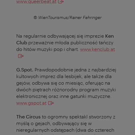
www.queerbeat.at
r
© WienTourismus/Rainer Fehringer
Na regularnie odbywającej się imprezie
Ken
Club
przeważnie młoda publiczność tańczy
do hitów muzyki pop i chart.
www.kenclub.at
G.Spot.
Prawdopodobnie jedna z najbardziej
kultowych imprez dla lesbijek, ale także dla
gejów, odbywa się co miesiąc, oferując na
dwóch piętrach różnorodny program muzyki
elektronicznej oraz inne gatunki muzyczne.
www.gspot.at
The Circus
to ogromny spektakl stworzony z
myślą o gejach, odbywający się w
nieregularnych odstępach (dwa do czterech