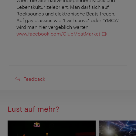
Wien, die alternative independent Musik und
Lebenskultur zelebriert. Man darf sich auf
Rocksounds und elektronische Beats freuen.
Auf gay classics wie "I will surive" oder "YMCA"
wird man hier vergeblich warten.
www.facebook.com/ClubMeatMarket
Feedback
Feedback
Lust auf mehr?