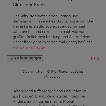
Clubs der Stadt.
Das
Why Not
bietet jeden Freitag und
Samstag ein klassisches Discoprogramm. Die
kleine Innenstadtdisco existiert schon seit
Jahrzehnten und erfreut sich nach wie vor
größter Beliebtheit bei Jung und Alt. Auf dem
Dancefloor geht es schon mal richtig heiß her.
www.why-not.at
von
Alle Bilder anzeigen
1
/
3
ius
Club Why Not
–
© WienTourismus/Julius
Cl
Hirtzberger
"Abendland trifft Morgenland und Polen ist
auch dabei", bringt Veranstalterin Sabrina
Andersrum ihr ca. einmal im Monat