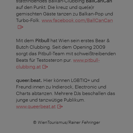
stattfindendes Balkan-Clubbing
BallCanCan
auf den Punkt. Die kreuz und que(e)r
gemischten Gäste tanzen zu Balkan-Pop und
Turbo-Folk.
www.facebook.com/BallCanCan
Mit dem
Pitbull
hat Wien sein erstes Bear &
Butch Clubbing. Seit dem Opening 2009
sorgt das Pitbull-Team mit schweißtreibenden
Beats für Testosteron pur.
www.pitbull-
clubbing.at
queer:beat.
Hier können LGBTIQ+ und
Freund:innen zu Indierock, Electronic und
Charts abtanzen. Mehrere DJs beschallen das
junge und tanzwütige Publikum.
www.queerbeat.at
r
© WienTourismus/Rainer Fehringer