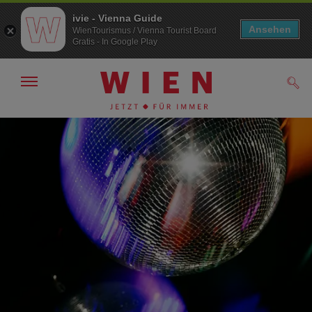
ivie - Vienna Guide
Ansehen
WienTourismus / Vienna Tourist Board
Gratis - In Google Play
Navigation
Such
anzeigen/
ausblenden
Zur
Zum
Navigation
Inhalt