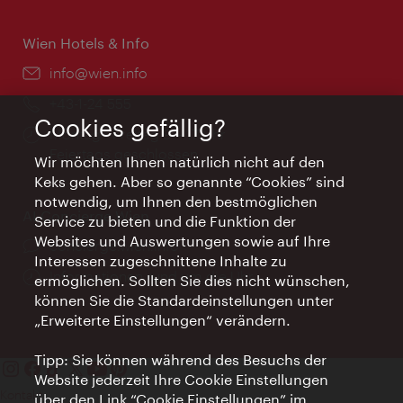
Wien Hotels & Info
Email:
info@wien.info
Telefon:
+43-1-24 555
Cookies gefällig?
Öffnungszeiten:
Montag - Freitag 9 – 17 Uhr
Feiertags geschlossen
Wir möchten Ihnen natürlich nicht auf den
Keks gehen. Aber so genannte “Cookies” sind
notwendig, um Ihnen den bestmöglichen
AI Concierge Wien
Service zu bieten und die Funktion der
Websites und Auswertungen sowie auf Ihre
Ort:
concierge.wien.info
Interessen zugeschnittene Inhalte zu
Öffnungszeiten:
Informationen rund um die Uhr
ermöglichen. Sollten Sie dies nicht wünschen,
können Sie die Standardeinstellungen unter
„Erweiterte Einstellungen“ verändern.
Tipp: Sie können während des Besuchs der
Website jederzeit Ihre Cookie Einstellungen
Kontakt
über den Link “Cookie Einstellungen” im