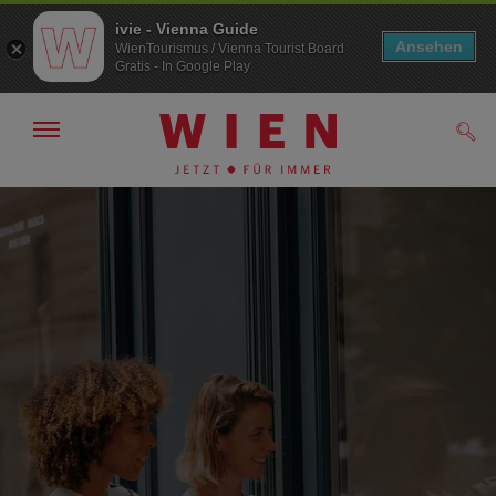
ivie - Vienna Guide
Ansehen
WienTourismus / Vienna Tourist Board
Gratis - In Google Play
Navigation
Such
anzeigen/
ausblenden
Zur
Zum
Navigation
Inhalt