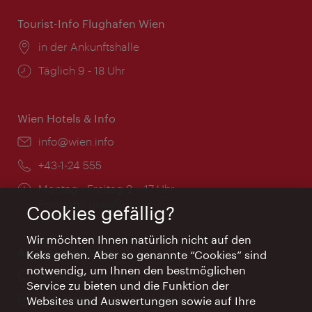
Tourist-Info Flughafen Wien
Ort:
in der Ankunftshalle
Öffnungszeiten:
Täglich 9 - 18 Uhr
Wien Hotels & Info
Email:
info@wien.info
Telefon:
+43-1-24 555
Öffnungszeiten:
Montag - Freitag 9 – 17 Uhr
Feiertags geschlossen
Cookies gefällig?
Wir möchten Ihnen natürlich nicht auf den
AI Concierge Wien
Keks gehen. Aber so genannte “Cookies” sind
notwendig, um Ihnen den bestmöglichen
Ort:
concierge.wien.info
Service zu bieten und die Funktion der
Öffnungszeiten:
Informationen rund um die Uhr
Websites und Auswertungen sowie auf Ihre