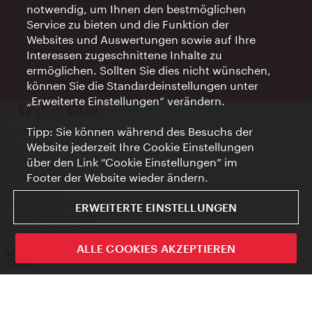
notwendig, um Ihnen den bestmöglichen
Ort:
concierge.wien.info
Service zu bieten und die Funktion der
Öffnungszeiten:
Informationen rund um die Uhr
Websites und Auswertungen sowie auf Ihre
Interessen zugeschnittene Inhalte zu
ermöglichen. Sollten Sie dies nicht wünschen,
können Sie die Standardeinstellungen unter
„Erweiterte Einstellungen“ verändern.
Kontakt
Tipp: Sie können während des Besuchs der
Impressum
Website jederzeit Ihre Cookie Einstellungen
Datenschutz
über den Link “Cookie Einstellungen” im
Nutzungsbedingungen
Footer der Website wieder ändern.
Barrierefreiheit
Presse-Kontakt
ERWEITERTE EINSTELLUNGEN
Cookie Einstellungen
© Copyright WienTourismus
ALLE COOKIES AKZEPTIEREN
ivie - Die offizielle City Guide App