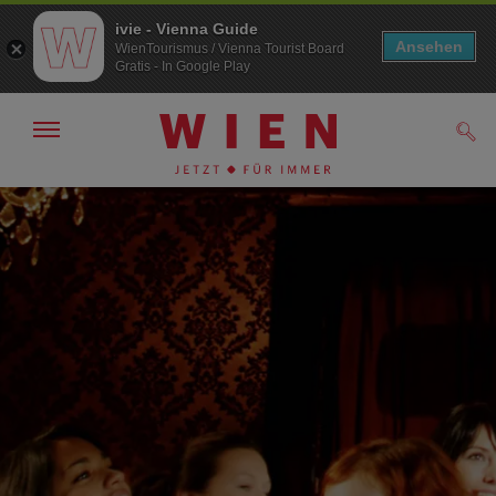
ivie - Vienna Guide
Ansehen
WienTourismus / Vienna Tourist Board
Gratis - In Google Play
Navigation
Such
anzeigen/
ausblenden
Zur
Zum
Navigation
Inhalt