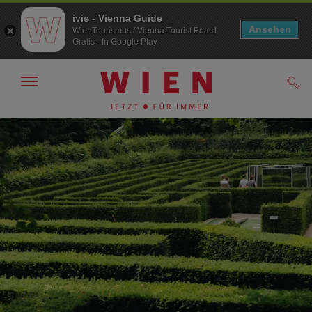
ivie - Vienna Guide
Ansehen
WienTourismus / Vienna Tourist Board
Gratis - In Google Play
Navigation
Such
anzeigen/
ausblenden
Zur
Zum
Navigation
Inhalt