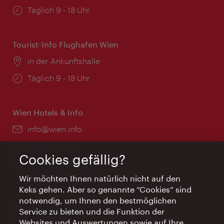
Öffnungszeiten:
Täglich 9 - 18 Uhr
Tourist-Info Flughafen Wien
Ort:
in der Ankunftshalle
Öffnungszeiten:
Täglich 9 - 18 Uhr
Wien Hotels & Info
Email:
info@wien.info
Telefon:
+43-1-24 555
Cookies gefällig?
Öffnungszeiten:
Montag - Freitag 9 – 17 Uhr
Feiertags geschlossen
Wir möchten Ihnen natürlich nicht auf den
Keks gehen. Aber so genannte “Cookies” sind
notwendig, um Ihnen den bestmöglichen
AI Concierge Wien
Service zu bieten und die Funktion der
Websites und Auswertungen sowie auf Ihre