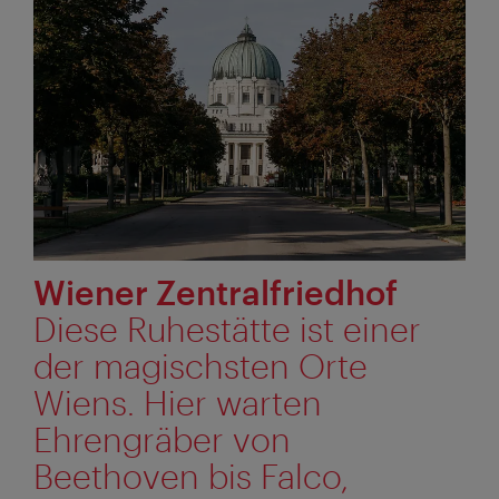
Wiener Zentralfriedhof
Diese Ruhestätte ist einer
der magischsten Orte
Wiens. Hier warten
Ehrengräber von
Beethoven bis Falco,