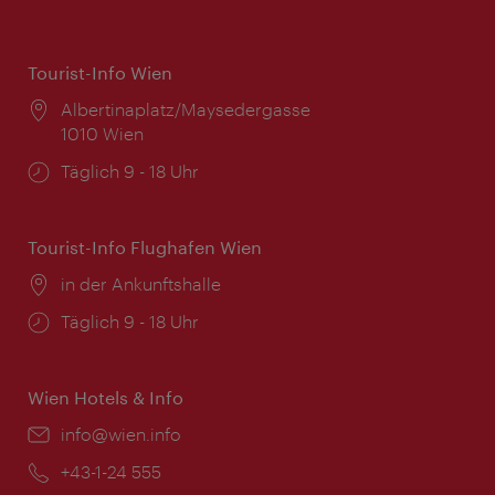
Tourist-Info Wien
Ort:
Albertinaplatz/Maysedergasse
1010 Wien
Öffnungszeiten:
Täglich 9 - 18 Uhr
Tourist-Info Flughafen Wien
Ort:
in der Ankunftshalle
Öffnungszeiten:
Täglich 9 - 18 Uhr
Wien Hotels & Info
Email:
info@wien.info
Telefon:
+43-1-24 555