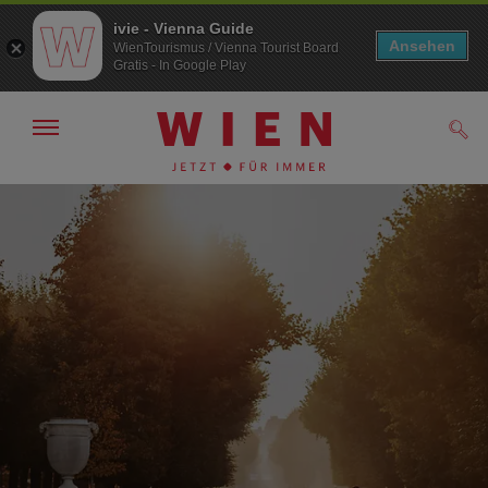
ivie - Vienna Guide
Ansehen
WienTourismus / Vienna Tourist Board
Gratis - In Google Play
Navigation
Such
anzeigen/
ausblenden
Zur
Zum
Navigation
Inhalt