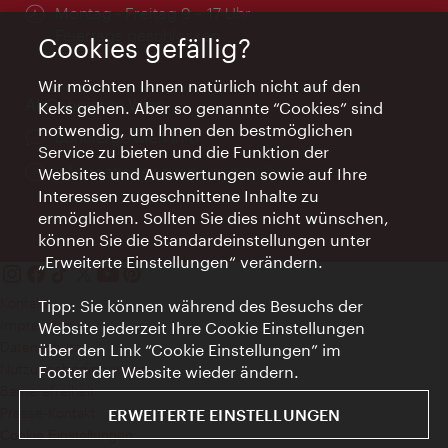
Öffnungszeiten:
Montag - Freitag 9 – 17 Uhr
Feiertags geschlossen
Cookies gefällig?
Wir möchten Ihnen natürlich nicht auf den
AI Concierge Wien
Keks gehen. Aber so genannte “Cookies” sind
notwendig, um Ihnen den bestmöglichen
Ort:
concierge.wien.info
Service zu bieten und die Funktion der
Öffnungszeiten:
Informationen rund um die Uhr
Websites und Auswertungen sowie auf Ihre
Interessen zugeschnittene Inhalte zu
ermöglichen. Sollten Sie dies nicht wünschen,
können Sie die Standardeinstellungen unter
„Erweiterte Einstellungen“ verändern.
Kontakt
Tipp: Sie können während des Besuchs der
Impressum
Website jederzeit Ihre Cookie Einstellungen
Datenschutz
über den Link “Cookie Einstellungen” im
Nutzungsbedingungen
Footer der Website wieder ändern.
Barrierefreiheit
Presse-Kontakt
ERWEITERTE EINSTELLUNGEN
Cookie Einstellungen