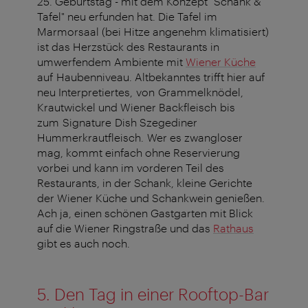
25. Geburtstag - mit dem Konzept "Schank &
Tafel" neu erfunden hat.
Die Tafel im
Marmorsaal (bei Hitze angenehm klimatisiert)
ist das Herzstück des Restaurants in
umwerfendem Ambiente mit
Wiener Küche
auf Haubenniveau. Altbekanntes trifft hier auf
neu Interpretiertes, von Grammelknödel,
Krautwickel und Wiener Backfleisch bis
zum Signature Dish Szegediner
Hummerkrautfleisch.
Wer es zwangloser
mag, kommt einfach ohne Reservierung
vorbei und kann im vorderen Teil des
Restaurants, in der Schank,
kleine Gerichte
der Wiener Küche und Schankwein genießen.
Ach ja, einen schönen Gastgarten mit Blick
auf die Wiener Ringstraße und das
Rathaus
gibt es auch noch.
5.
Den Tag in einer Rooftop-Bar