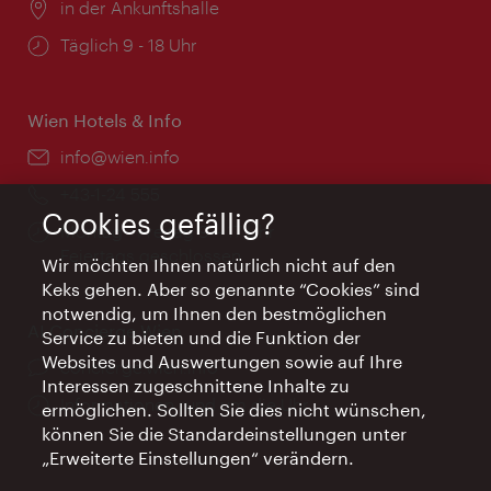
Ort:
in der Ankunftshalle
Öffnungszeiten:
Täglich 9 - 18 Uhr
Wien Hotels & Info
Email:
info@wien.info
Telefon:
+43-1-24 555
Cookies gefällig?
Öffnungszeiten:
Montag - Freitag 9 – 17 Uhr
Feiertags geschlossen
Wir möchten Ihnen natürlich nicht auf den
Keks gehen. Aber so genannte “Cookies” sind
notwendig, um Ihnen den bestmöglichen
AI Concierge Wien
Service zu bieten und die Funktion der
Websites und Auswertungen sowie auf Ihre
Ort:
concierge.wien.info
Interessen zugeschnittene Inhalte zu
Öffnungszeiten:
Informationen rund um die Uhr
ermöglichen. Sollten Sie dies nicht wünschen,
können Sie die Standardeinstellungen unter
„Erweiterte Einstellungen“ verändern.