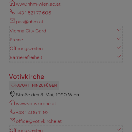
www.nhm-wien.ac.at
+43 1 521 77 606
pas@nhm.at
Vienna City Card
Preise
Öffnungszeiten
Barrierefreiheit
Votivkirche
FAVORIT HINZUFÜGEN
Straße des 8. Mai, 1090 Wien
www.votivkirche.at
+43 1 406 11 92
office@votivkirche.at
Öffnungszeiten