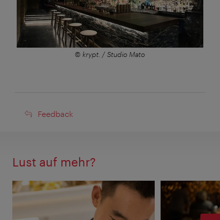
© krypt. / Studio Mato
Feedback
Feedback
Lust auf mehr?