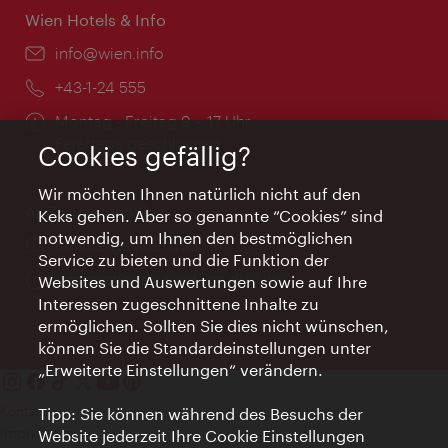
Wien Hotels & Info
Email:
info@wien.info
Telefon:
+43-1-24 555
Öffnungszeiten:
Montag - Freitag 9 – 17 Uhr
Feiertags geschlossen
Cookies gefällig?
Wir möchten Ihnen natürlich nicht auf den
AI Concierge Wien
Keks gehen. Aber so genannte “Cookies” sind
notwendig, um Ihnen den bestmöglichen
Ort:
concierge.wien.info
Service zu bieten und die Funktion der
Öffnungszeiten:
Informationen rund um die Uhr
Websites und Auswertungen sowie auf Ihre
Interessen zugeschnittene Inhalte zu
ermöglichen. Sollten Sie dies nicht wünschen,
können Sie die Standardeinstellungen unter
„Erweiterte Einstellungen“ verändern.
Kontakt
Tipp: Sie können während des Besuchs der
Impressum
Website jederzeit Ihre Cookie Einstellungen