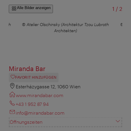
von
Alle Bilder anzeigen
1
/
2
ubroth
© Atelier Olschinsky (Architektur Tzou Lubroth
© Ate
Architekten)
Miranda Bar
FAVORIT HINZUFÜGEN
Esterházygasse 12, 1060 Wien
www.mirandabar.com
+43 1 952 87 94
info@mirandabar.com
Öffnungszeiten