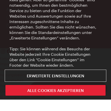
notwendig, um Ihnen den bestmöglichen
AI Concierge Wien
Service zu bieten und die Funktion der
Websites und Auswertungen sowie auf Ihre
Ort:
concierge.wien.info
Interessen zugeschnittene Inhalte zu
Öffnungszeiten:
Informationen rund um die Uhr
ermöglichen. Sollten Sie dies nicht wünschen,
können Sie die Standardeinstellungen unter
„Erweiterte Einstellungen“ verändern.
Tipp: Sie können während des Besuchs der
Website jederzeit Ihre Cookie Einstellungen
Kontakt
über den Link “Cookie Einstellungen” im
Impressum
Footer der Website wieder ändern.
Datenschutz
Nutzungsbedingungen
ERWEITERTE EINSTELLUNGEN
Barrierefreiheit
Presse-Kontakt
ivie - Die offizielle City Guide App
ALLE COOKIES AKZEPTIEREN
Cookie Einstellungen
Schlie
© Copyright WienTourismus