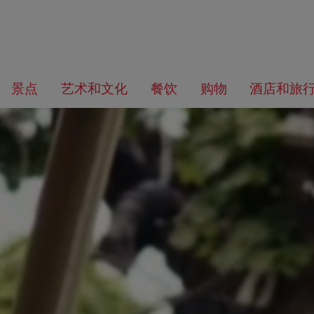
前
前
往
往
您
景点
艺术和文化
餐饮
购物
酒店和旅
导
内
在
航
容
找
什
么？