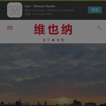
ivie - Vienna Guide
查看
WienTourismus / Vienna Tourist Board
免费 - In Google Play
显
搜
示/
索
隐
前
前
藏
往
往
导
导
内
航
航
容