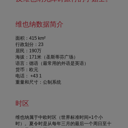
维也纳数据简介
面积：
415 km²
行政划分：
23
居民：
190万
海拔：
171米（圣斯蒂芬广场）
语言：
德语（最常用的外语是英语）
货币：
欧元
电话：
+43 1
重量和尺寸：
公制系统
时区
维也纳属于中欧时区（世界标准时间+1个小
时）。夏令时是从每年三月的最后一个周日至十