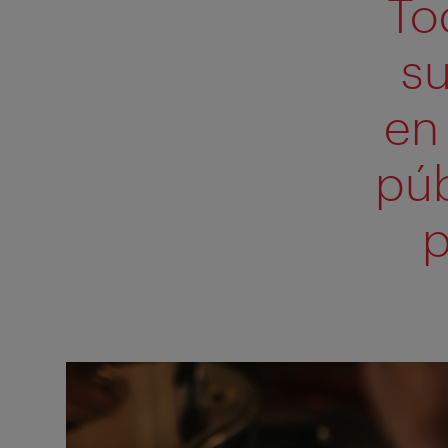
To
su
en 
púb
p