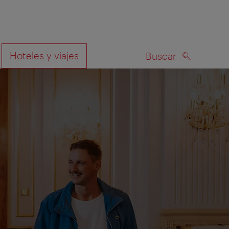
Hoteles y viajes
Buscar
BUSCAR
el mapa
ctrónico invitándole a compartir con nosotros sus