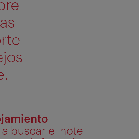
bre
das
orte
ejos
e.
ojamiento
a buscar el hotel