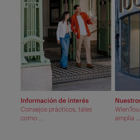
Información de interés
Nuestros
Consejos prácticos, tales
WienTour
como ...
amplia ..