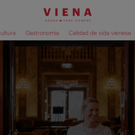
cultura
Gastronomía
Calidad de vida vienesa
Mostrar resultados de la búsqueda en 
encias vacacionales especiales!
 de visitantes. Después de su viaje, recibirá un correo ele