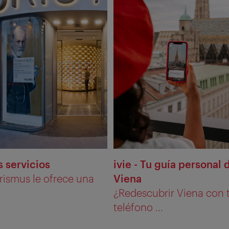
 servicios
ivie - Tu guía personal 
ismus le ofrece una
Viena
.
¿Redescubrir Viena con 
teléfono ...