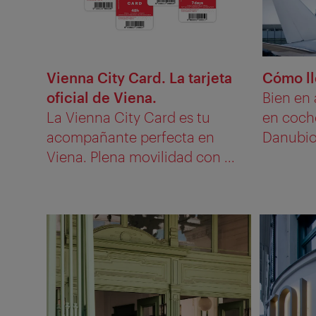
Vienna City Card. La tarjeta
Cómo ll
oficial de Viena.
Bien en 
La Vienna City Card es tu
en coche
acompañante perfecta en
Danubio
Viena. Plena movilidad con ...