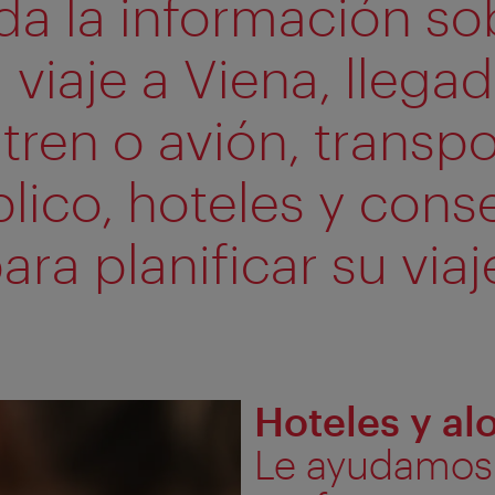
da la información so
 viaje a Viena, llega
tren o avión, transp
lico, hoteles y cons
ara planificar su viaj
Hoteles y al
Le ayudamos 