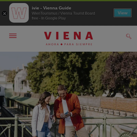
ivie - Vienna Guide
View
WienTourismus / Vienna Tourist Board
free - In Google Play
Mostrar/ocultar
Busc
navegación
A
Al
la
contenido
navegación