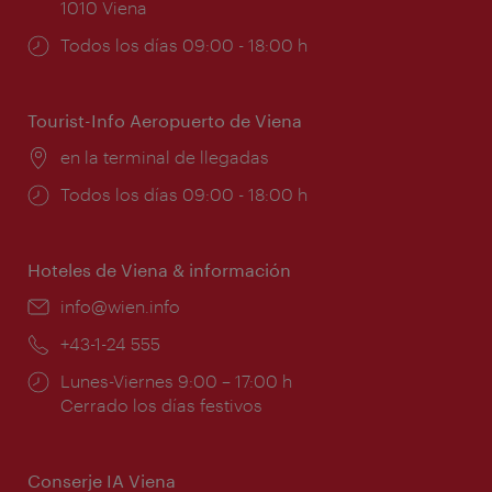
1010 Viena
Horarios
Todos los días 09:00 - 18:00 h
de
apertura:
Tourist-Info Aeropuerto de Viena
Lugar:
en la terminal de llegadas
Horarios
Todos los días 09:00 - 18:00 h
de
apertura:
Hoteles de Viena & información
e-
info@wien.info
mail:
Teléfono:
+43-1-24 555
Horarios
Lunes-Viernes 9:00 – 17:00 h
de
Cerrado los días festivos
apertura:
Conserje IA Viena