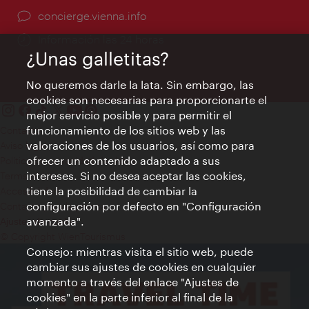
concierge.vienna.info
Información las 24 horas
¿Unas galletitas?
No queremos darle la lata. Sin embargo, las
cookies son necesarias para proporcionarte el
mejor servicio posible y para permitir el
funcionamiento de los sitios web y las
Contacto
valoraciones de los usuarios, así como para
Aviso legal
ofrecer un contenido adaptado a sus
Política de privacidad de datos
intereses. Si no desea aceptar las cookies,
Terms of Use
tiene la posibilidad de cambiar la
Accesibilidad
configuración por defecto en "Configuración
Contacto para la prensa
avanzada".
Ajustes de cookie
© Copyright WienTourismus
Consejo: mientras visita el sitio web, puede
cambiar sus ajustes de cookies en cualquier
momento a través del enlace "Ajustes de
cookies" en la parte inferior al final de la