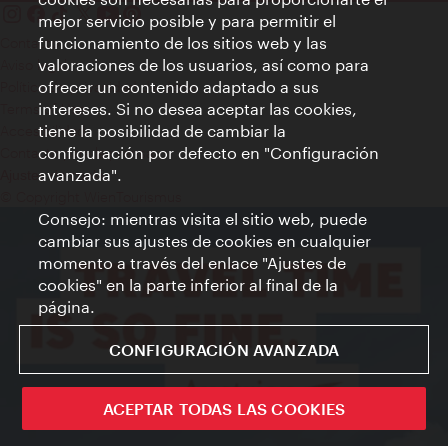
mejor servicio posible y para permitir el
funcionamiento de los sitios web y las
Contacto
valoraciones de los usuarios, así como para
Aviso legal
ofrecer un contenido adaptado a sus
Política de privacidad de datos
intereses. Si no desea aceptar las cookies,
Terms of Use
tiene la posibilidad de cambiar la
Accesibilidad
configuración por defecto en "Configuración
Contacto para la prensa
avanzada".
Ajustes de cookie
© Copyright WienTourismus
Consejo: mientras visita el sitio web, puede
cambiar sus ajustes de cookies en cualquier
momento a través del enlace "Ajustes de
cookies" en la parte inferior al final de la
página.
CONFIGURACIÓN AVANZADA
ACEPTAR TODAS LAS COOKIES