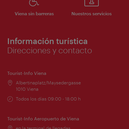
Viena sin barreras
Nuestros servicios
Información turística
Direcciones y contacto
Tourist-Info Viena
Lugar:
Albertinaplatz/Maysedergasse
1010 Viena
Horarios
Todos los días 09:00 - 18:00 h
de
apertura:
Tourist-Info Aeropuerto de Viena
Lugar:
en la terminal de llegadas