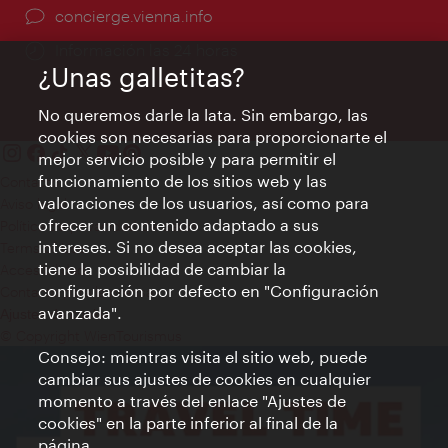
concierge.vienna.info
Información las 24 horas
¿Unas galletitas?
No queremos darle la lata. Sin embargo, las
cookies son necesarias para proporcionarte el
mejor servicio posible y para permitir el
funcionamiento de los sitios web y las
Contacto
valoraciones de los usuarios, así como para
Aviso legal
ofrecer un contenido adaptado a sus
Política de privacidad de datos
intereses. Si no desea aceptar las cookies,
Terms of Use
tiene la posibilidad de cambiar la
Accesibilidad
configuración por defecto en "Configuración
Contacto para la prensa
avanzada".
Ajustes de cookie
© Copyright WienTourismus
Consejo: mientras visita el sitio web, puede
cambiar sus ajustes de cookies en cualquier
momento a través del enlace "Ajustes de
cookies" en la parte inferior al final de la
página.