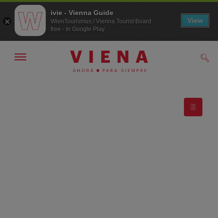
ivie - Vienna Guide
View
WienTourismus / Vienna Tourist Board
free - In Google Play
Mostrar/ocultar
Busc
navegación
A
Al
la
contenido
navegación